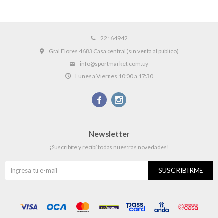
22164942
Gral Flores 4683 Casa central (sin venta al público)
info@sportmarket.com.uy
Lunes a Viernes 10:00 a 17:30


Newsletter
¡Suscribite y recibí todas nuestras novedades!
SUSCRIBIRME