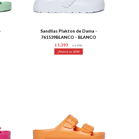
Talle
-
Sandlias Plakton de Dama -
761539BLANCO - BLANCO
1.393
$
1.990
$
30