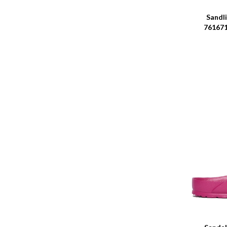
Sandl
76167
Talle