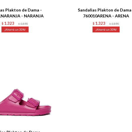
ias Plakton de Dama -
Sandalias Plakton de Dama
1NARANJA - NARANJA
760010ARENA - ARENA
1.323
1.323
$
1.890
$
1.890
$
$
30
30