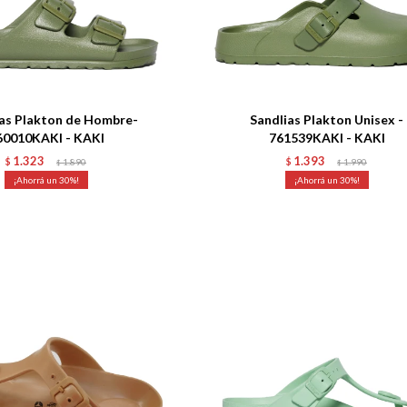
Talle
as Plakton de Hombre-
Sandlias Plakton Unisex -
60010KAKI - KAKI
761539KAKI - KAKI
1.323
1.393
$
1.890
$
1.990
$
$
30
30