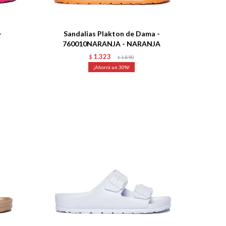
Talle
-
Sandalias Plakton de Dama -
760010NARANJA - NARANJA
1.323
$
1.890
$
30
Talle