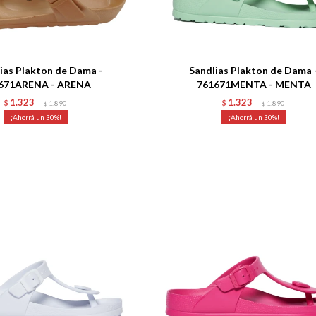
Talle
ias Plakton de Dama -
Sandlias Plakton de Dama 
671ARENA - ARENA
761671MENTA - MENTA
1.323
1.323
$
1.890
$
1.890
$
$
30
30