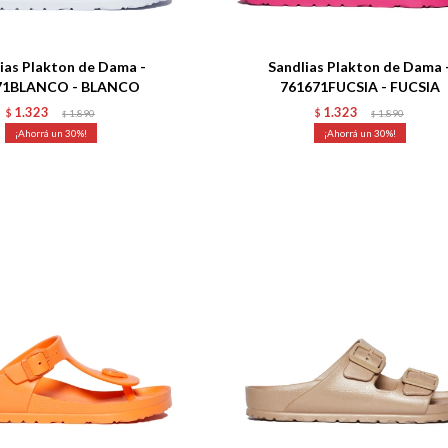
Talle
ias Plakton de Dama -
Sandlias Plakton de Dama 
71BLANCO - BLANCO
761671FUCSIA - FUCSIA
1.323
1.323
$
1.890
$
1.890
$
$
30
30
Talle