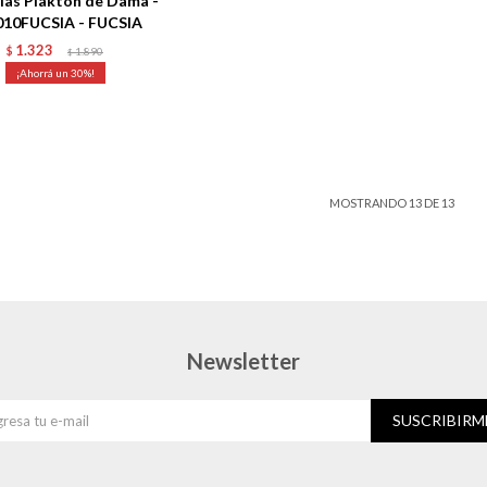
ias Plakton de Dama -
010FUCSIA - FUCSIA
1.323
$
1.890
$
30
MOSTRANDO
13
DE
13
Newsletter
SUSCRIBIRM