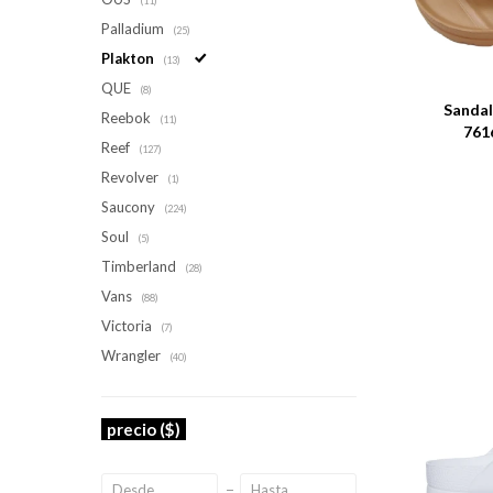
(11)
Palladium
(25)
Plakton
Talle
(13)
QUE
(8)
Sandal
Reebok
(11)
761
Reef
(127)
Revolver
(1)
Saucony
(224)
Soul
(5)
Timberland
(28)
Vans
(88)
Victoria
(7)
Wrangler
(40)
precio
($)