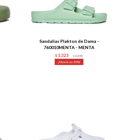
Talle
Sandalias Plakton de Dama -
760010MENTA - MENTA
1.323
$
1.890
$
30