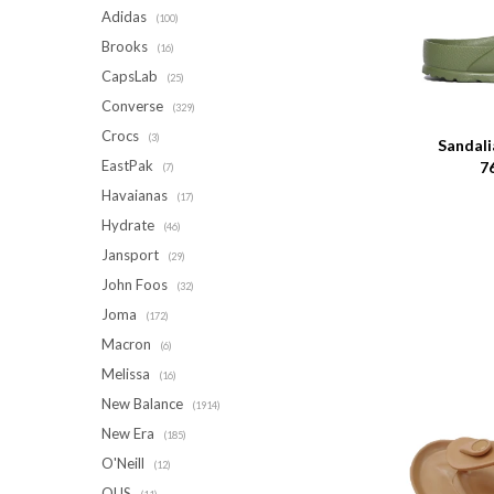
Adidas
(100)
Brooks
(16)
CapsLab
(25)
Talle
Converse
(329)
Crocs
(3)
Sandali
EastPak
7
(7)
Havaianas
(17)
Hydrate
(46)
Jansport
(29)
John Foos
(32)
Joma
(172)
Macron
(6)
Melissa
(16)
New Balance
(1914)
New Era
(185)
O'Neill
(12)
OUS