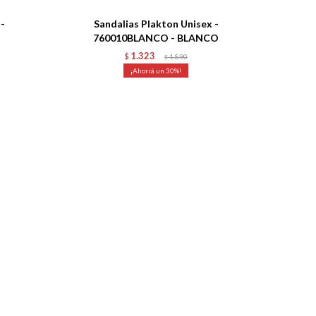
 -
Sandalias Plakton Unisex -
760010BLANCO - BLANCO
1.323
$
1.890
$
30