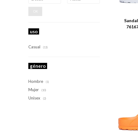
Talle
OK
Sandal
7616
uso
Casual
(13)
género
Hombre
(1)
Mujer
(10)
Unisex
(2)
Talle