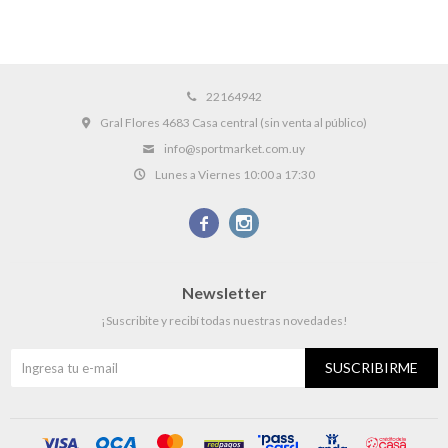
22164942
Gral Flores 4683 Casa central (sin venta al público)
info@sportmarket.com.uy
Lunes a Viernes 10:00 a 17:30


Newsletter
¡Suscribite y recibí todas nuestras novedades!
SUSCRIBIRME