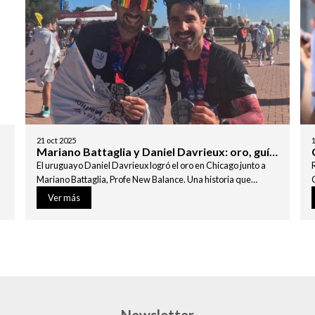
21
oct
2025
Mariano Battaglia y Daniel Davrieux: oro, guía
y pasión New Balance en Chicago
El uruguayo Daniel Davrieux logró el oro en Chicago junto a
Mariano Battaglia, Profe New Balance. Una historia que
inspira al running nacional.
Ver más
Newsletter