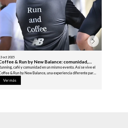
13
oct
2025
08
oct
2025
Coffee & Run by New Balance: comunidad,
La nueva
movimiento y buena energía
historia
Running, café y comunidad en un mismo evento. Así se vive el
Unión Atlé
Coffee & Run by New Balance, una experiencia diferente para
La camiseta
corredores en Uruguay.
Disponible
Ver más
Ver má