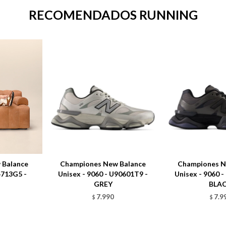
RECOMENDADOS RUNNING
 Balance
Championes New Balance
Championes N
4713G5 -
Unisex - 9060 - U90601T9 -
Unisex - 9060 
GREY
BLA
7.990
7.9
$
$