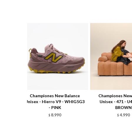
Championes New Balance
Championes New
Unisex - Hierro V9 - WHIG5G3
Unisex - 471 - U
- PINK
BROWN
8.990
4.990
$
$