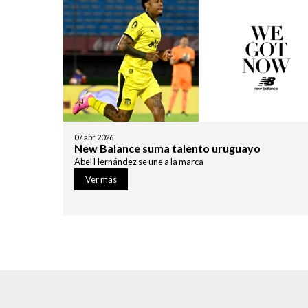
07
abr
2026
New Balance suma talento uruguayo
Abel Hernández se une a la marca
Ver más