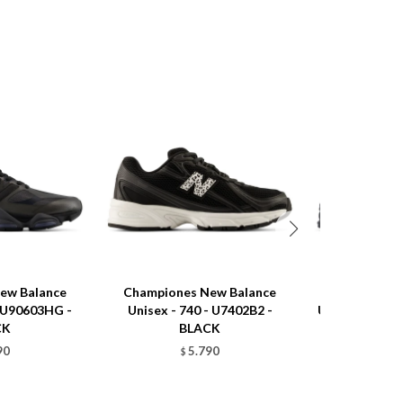
ew Balance
Championes New Balance
Championes
- U90603HG -
Unisex - 740 - U7402B2 -
Unisex - 740 
CK
BLACK
$
90
5.790
$