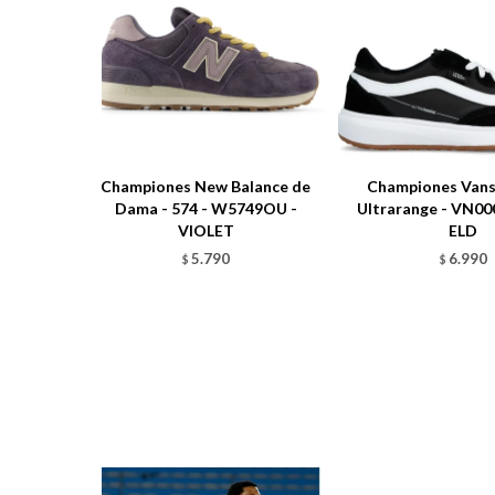
Championes New Balance de
Championes Vans 
Dama - 574 - W5749OU -
Ultrarange - VN0
VIOLET
ELD
5.790
6.990
$
$