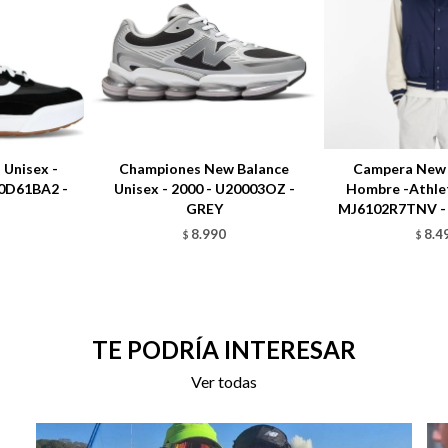
Unisex -
Championes New Balance
Campera New 
00D61BA2 -
Unisex - 2000 - U20003OZ -
Hombre -Athlet
GREY
MJ6102R7TNV -
8.990
8.4
$
$
TE PODRÍA INTERESAR
Ver todas