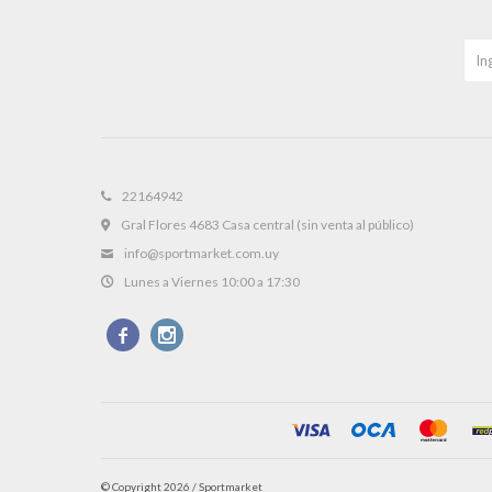
22164942
Gral Flores 4683 Casa central (sin venta al público)
info@sportmarket.com.uy
Lunes a Viernes 10:00 a 17:30


© Copyright 2026 / Sportmarket