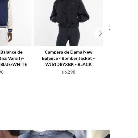
Balance de
Campera de Dama New
Championes
ics Varsity-
Balance - Bomber Jacket -
Unisex - 10
 BLUE/WHITE
WJ61D8YXBK - BLACK
G
90
6.290
$
$