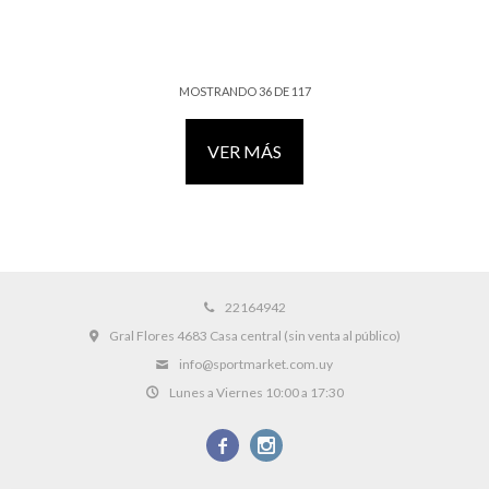
MOSTRANDO
36
DE
117
VER MÁS
22164942
Gral Flores 4683 Casa central (sin venta al público)
info@sportmarket.com.uy
Lunes a Viernes 10:00 a 17:30

