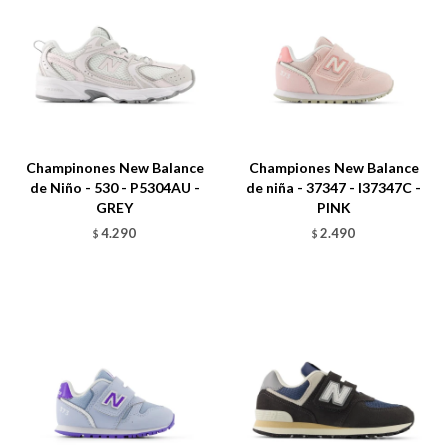
Talle
Talle
Champinones New Balance
Championes New Balance
de Niño - 530 - P5304AU -
de niña - 37347 - I37347C -
GREY
PINK
4.290
2.490
$
$