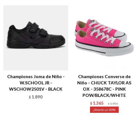
Talle
Talle
Championes Joma de Niño -
Championes Converse de
W.SCHOOL JR -
Niño - CHUCK TAYLOR AS
WSCHOW2501V - BLACK
OX - 358678C - PINK
POW/BLACK/WHITE
1.890
$
1.365
$
1.950
$
30