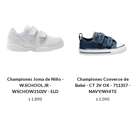
Talle
Talle
Championes Joma de Niño -
Championes Converse de
W.SCHOOL JR -
Bebé - CT 2V OX - 711357 -
WSCHOW2102V - ELD
NAVY/WHITE
1.890
3.090
$
$