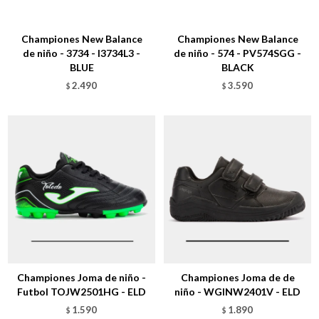
Talle
Talle
Championes New Balance
Championes New Balance
de niño - 3734 - I3734L3 -
de niño - 574 - PV574SGG -
BLUE
BLACK
2.490
3.590
$
$
Talle
Talle
Championes Joma de niño -
Championes Joma de de
Futbol TOJW2501HG - ELD
niño - WGINW2401V - ELD
1.590
1.890
$
$