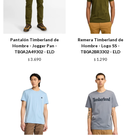
Talle
Talle
Pantalón Timberland de
Remera Timberland de
Hombre - Jogger Pan -
Hombre - Logo SS -
TB0A2A49302 - ELD
TB0A2BR3302 - ELD
3.690
1.290
$
$
Talle
Talle