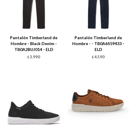
Talle
Talle
Pantalón Timberland de
Pantalón Timberland de
Hombre - Black Denim -
Hombre - - TB0A6S59433 -
TB0A2BUJ014 - ELD
ELD
3.990
4.590
$
$
Talle
Talle