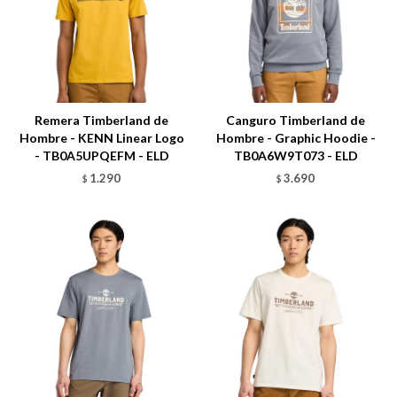
Talle
Talle
Remera Timberland de
Canguro Timberland de
Hombre - KENN Linear Logo
Hombre - Graphic Hoodie -
- TB0A5UPQEFM - ELD
TB0A6W9T073 - ELD
1.290
3.690
$
$
Talle
Talle