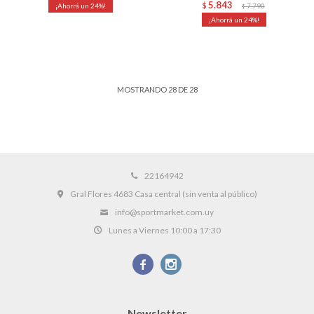
5.843
24
$
7.790
$
24
MOSTRANDO
28
DE
28
22164942
Gral Flores 4683 Casa central (sin venta al público)
info@sportmarket.com.uy
Lunes a Viernes 10:00 a 17:30


Newsletter