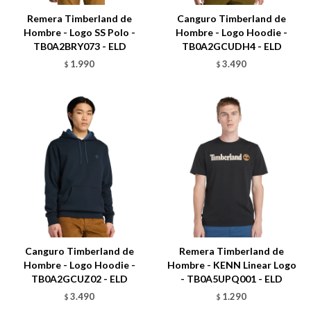
Remera Timberland de
Canguro Timberland de
Hombre - Logo SS Polo -
Hombre - Logo Hoodie -
TB0A2BRY073 - ELD
TB0A2GCUDH4 - ELD
1.990
3.490
$
$
Talle
Talle
Canguro Timberland de
Remera Timberland de
Hombre - Logo Hoodie -
Hombre - KENN Linear Logo
TB0A2GCUZ02 - ELD
- TB0A5UPQ001 - ELD
3.490
1.290
$
$