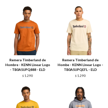
Talle
Talle
Remera Timberland de
Remera Timberland de
Hombre - KENN Linear Logo
Hombe - KENN Linear Logo -
- TB0A5UPQ888 - ELD
TB0A5UPQEFL - ELD
1.290
1.290
$
$