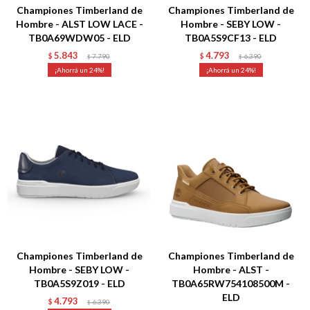
Championes Timberland de
Championes Timberland de
Hombre - ALST LOW LACE -
Hombre - SEBY LOW -
TB0A69WDW05 - ELD
TB0A5S9CF13 - ELD
5.843
4.793
$
7.790
$
6.390
$
$
24
24
Talle
Talle
Championes Timberland de
Championes Timberland de
Hombre - SEBY LOW -
Hombre - ALST -
TB0A5S9Z019 - ELD
TB0A65RW754108500M -
ELD
4.793
$
6.390
$