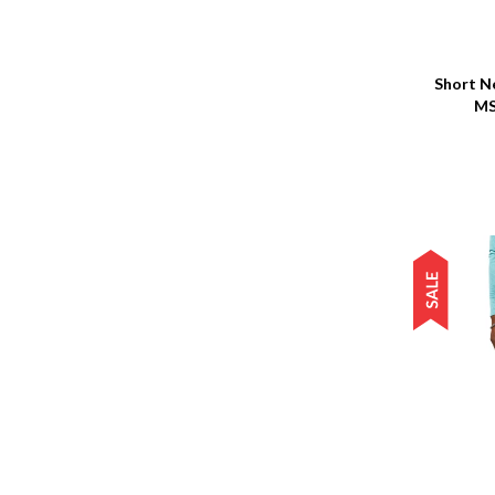
Talle
Short N
MS