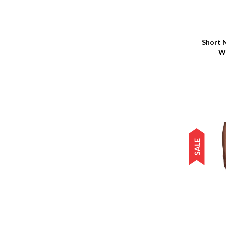
Talle
Short 
W