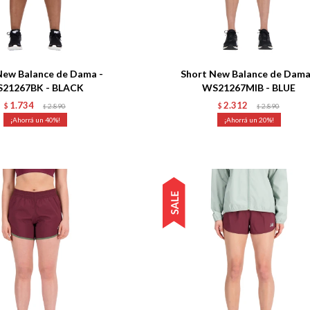
Talle
New Balance de Dama -
Short New Balance de Dama
21267BK - BLACK
WS21267MIB - BLUE
1.734
2.312
$
2.890
$
2.890
$
$
40
20