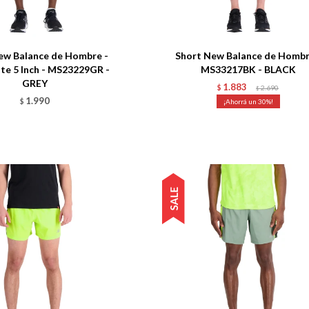
Talle
ew Balance de Hombre -
Short New Balance de Hombr
te 5 Inch - MS23229GR -
MS33217BK - BLACK
GREY
1.883
$
2.690
$
1.990
$
30