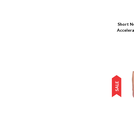
Talle
Short N
Accelera