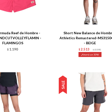
Talle
rmuda Reef de Hombre -
Short New Balance de Hombr
ENDCUTVOLLEYFLAMIN -
Athletics Remastered-MS315
FLAMINGOS
- BEIGE
1.190
2.513
$
$
3.590
$
30