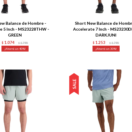
Talle
ew Balance de Hombre -
Short New Balance de Hombr
e 5 Inch - MS23228THW -
Accelerate 7 Inch - MS23230D
GREEN
DARKJUNI
1.074
1.253
$
1.790
$
1.790
$
$
40
30