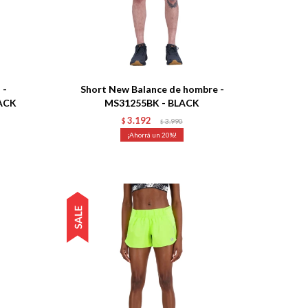
Talle
 -
Short New Balance de hombre -
LACK
MS31255BK - BLACK
3.192
$
3.990
$
20