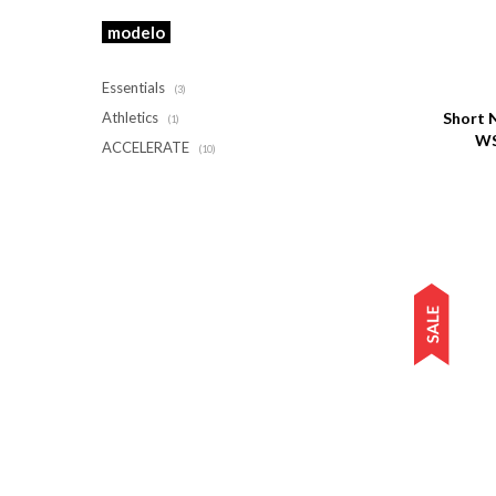
modelo
Talle
Essentials
(3)
Short 
Athletics
(1)
WS
ACCELERATE
(10)