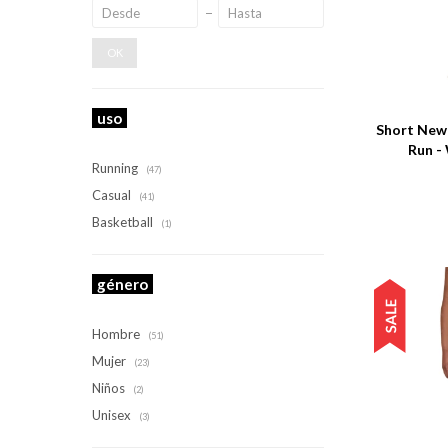
OK
Talle
uso
Short New 
Run -
Running
(47)
Casual
(41)
Basketball
(1)
género
Hombre
(51)
Mujer
(23)
Niños
(2)
Unisex
(3)