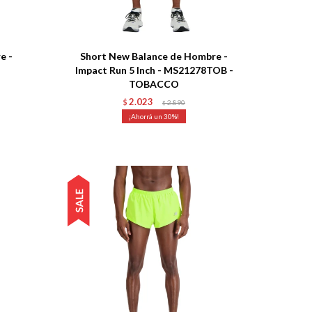
Talle
e -
Short New Balance de Hombre -
Impact Run 5 Inch - MS21278TOB -
TOBACCO
2.023
$
2.890
$
30