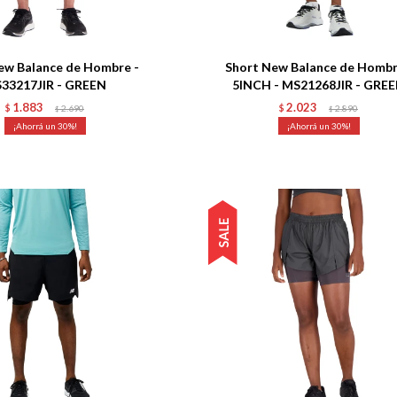
Talle
ew Balance de Hombre -
Short New Balance de Hombr
33217JIR - GREEN
5INCH - MS21268JIR - GRE
1.883
2.023
$
2.690
$
2.890
$
$
30
30