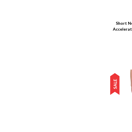
Talle
Short N
Accelerat