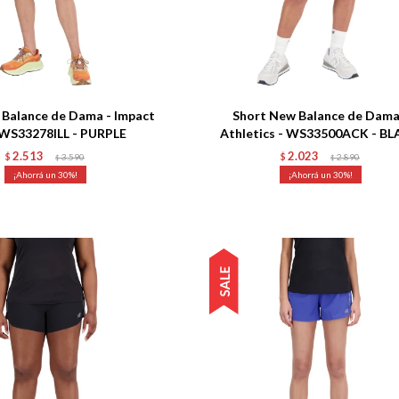
Talle
Balance de Dama - Impact
Short New Balance de Dama
 WS33278ILL - PURPLE
Athletics - WS33500ACK - B
2.513
2.023
$
3.590
$
2.890
$
$
30
30