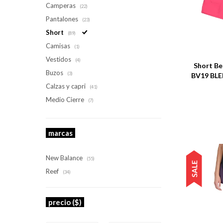
Camperas
(22)
Pantalones
(23)
Short
(89)
Talle
Camisas
(1)
Vestidos
(4)
Short Be
Buzos
(3)
BV19 BL
Calzas y capri
(41)
Medio Cierre
(7)
marcas
New Balance
(55)
Reef
(34)
precio
($)