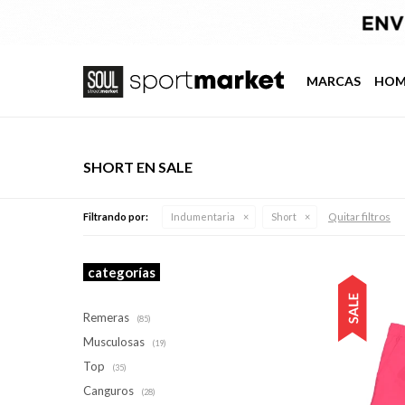
MARCAS
HOM
SHORT EN SALE
Quitar filtros
Filtrando por:
Indumentaria
Short
categorías
Remeras
(85)
Musculosas
(19)
Top
(35)
Canguros
(28)