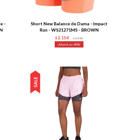
Talle
e -
Short New Balance de Dama - Impact
EN
Run - WS21271MS - BROWN
2.154
$
3.590
$
40