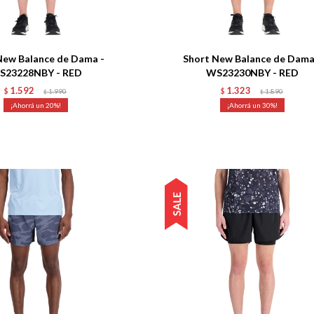
Talle
New Balance de Dama -
Short New Balance de Dama
S23228NBY - RED
WS23230NBY - RED
1.592
1.323
$
1.990
$
1.890
$
$
20
30