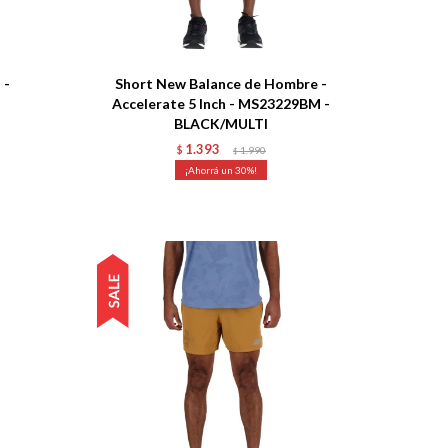
Talle
 -
Short New Balance de Hombre -
Accelerate 5 Inch - MS23229BM -
BLACK/MULTI
1.393
$
1.990
$
30