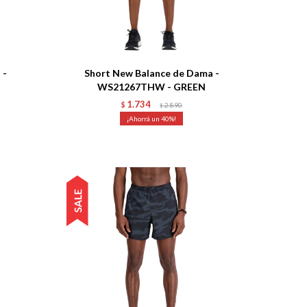
Talle
 -
Short New Balance de Dama -
WS21267THW - GREEN
1.734
$
2.890
$
40