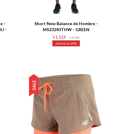
Talle
e -
Short New Balance de Hombre -
KJ -
MS23243THW - GREEN
1.113
$
1.590
$
30