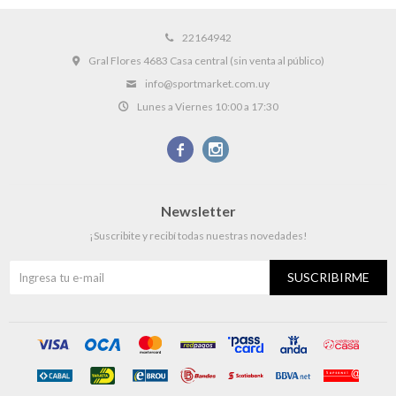
22164942
Gral Flores 4683 Casa central (sin venta al público)
info@sportmarket.com.uy
Lunes a Viernes 10:00 a 17:30


Newsletter
¡Suscribite y recibí todas nuestras novedades!
SUSCRIBIRME