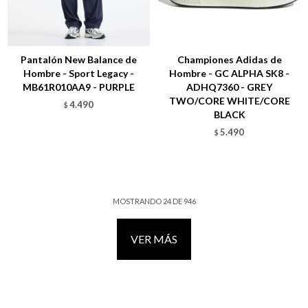
Talle
Talle
Pantalón New Balance de
Championes Adidas de
Hombre - Sport Legacy -
Hombre - GC ALPHA SK8 -
MB61R010AA9 - PURPLE
ADHQ7360 - GREY
TWO/CORE WHITE/CORE
4.490
$
BLACK
5.490
$
MOSTRANDO
24
DE
946
VER MÁS