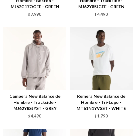
Hombre - Boston -
Hombre - Trackside -
MJ62G17OGEE - GREEN
MJ62Y8SJGEE - GREEN
7.990
4.490
$
$
Talle
Talle
Campera New Balance de
Remera New Balance de
Hombre - Trackside -
Hombre - Tri-Logo -
MJ62Y8SJYST - GREY
MT61N1YVSST - WHITE
4.490
1.790
$
$