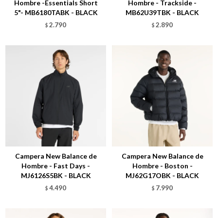
Hombre -Essentials Short
Hombre - Trackside -
5"- MB6180TABK - BLACK
MB62U39TBK - BLACK
2.790
2.890
$
$
Talle
Talle
Campera New Balance de
Campera New Balance de
Hombre - Fast Days -
Hombre - Boston -
MJ6126S5BK - BLACK
MJ62G17OBK - BLACK
4.490
7.990
$
$