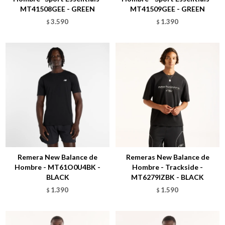
MT41508GEE - GREEN
MT41509GEE - GREEN
3.590
1.390
$
$
Talle
Talle
Remera New Balance de
Remeras New Balance de
Hombre - MT61O0U4BK -
Hombre - Trackside -
BLACK
MT6279IZBK - BLACK
1.390
1.590
$
$