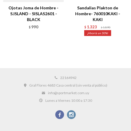
Ojotas Joma de Hombre -
Sandalias Plakton de
S.ISLAND - SISLAS2601 -
Hombre- 760010KAKI -
BLACK
KAKI
990
1.323
$
$
1.890
$
30
22164942
Gral Flores 4683 Casa central (sin venta al público)
info@sportmarket.com.uy
Lunes a Viernes 10:00 a 17:30

