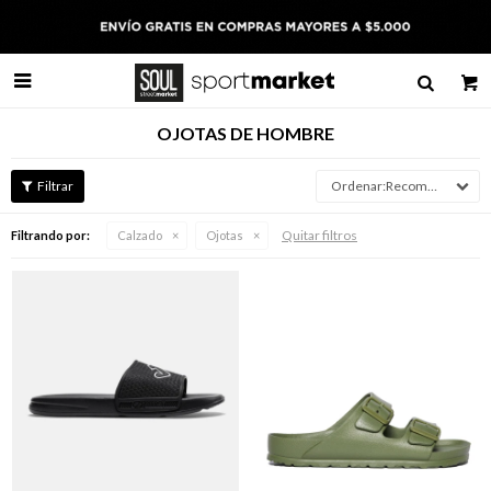

OJOTAS DE HOMBRE
Recomendados
Quitar filtros
Filtrando por:
Calzado
Ojotas
Talle
Talle