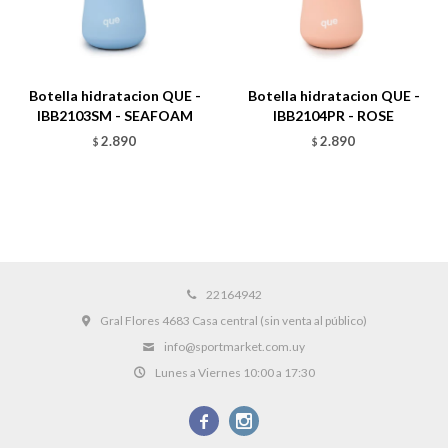
Talle
Talle
Botella hidratacion QUE -
Botella hidratacion QUE -
IBB2103SM - SEAFOAM
IBB2104PR - ROSE
2.890
2.890
$
$
22164942
Gral Flores 4683 Casa central (sin venta al público)
info@sportmarket.com.uy
Lunes a Viernes 10:00 a 17:30

