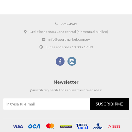
22164942
Gral Flores 4683 Casa central (sin venta al público)
info@sportmarket.com.uy
Lunes a Viernes 10:00 a 17:30


Newsletter
¡Suscribite y recibí todas nuestras novedades!
SUSCRIBIRME