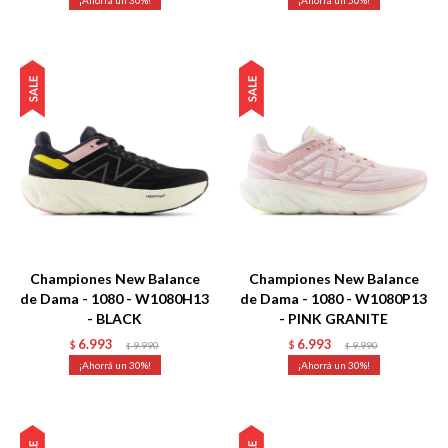
30
50
Talle
Talle
Championes New Balance
Championes New Balance
de Dama - 1080 - W1080H13
de Dama - 1080 - W1080P13
- BLACK
- PINK GRANITE
6.993
6.993
$
9.990
$
9.990
$
$
30
30