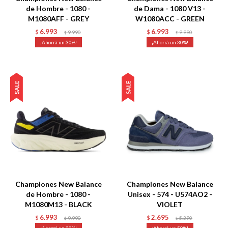
de Hombre - 1080 -
de Dama - 1080 V13 -
M1080AFF - GREY
W1080ACC - GREEN
6.993
6.993
$
9.990
$
9.990
$
$
30
30
Talle
Talle
Championes New Balance
Championes New Balance
de Hombre - 1080 -
Unisex - 574 - U574AO2 -
M1080M13 - BLACK
VIOLET
6.993
2.695
$
9.990
$
5.390
$
$