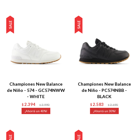
Talle
Talle
Championes New Balance
Championes New Balance
de Niño - 574 - GC574NWW
de Niño - PC574NBB -
- WHITE
BLACK
2.394
2.583
$
3.990
$
3.690
$
$
40
30