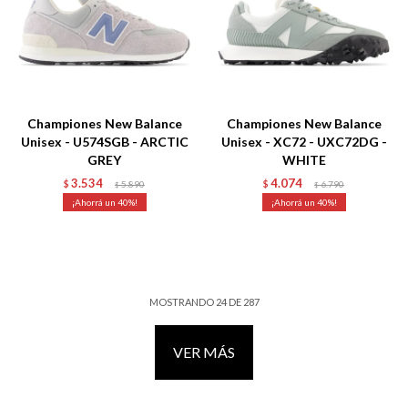
Talle
Talle
Championes New Balance
Championes New Balance
Unisex - U574SGB - ARCTIC
Unisex - XC72 - UXC72DG -
GREY
WHITE
3.534
4.074
$
5.890
$
6.790
$
$
40
40
MOSTRANDO
24
DE
287
VER MÁS