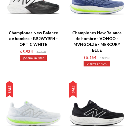
Talle
Talle
Championes New Balance
Championes New Balance
de hombre - BB2WYBR4 -
de hombre - VONGO -
OPTIC WHITE
MVNGOLZ6 - MERCURY
BLUE
5.934
$
9.890
$
5.154
40
$
8.590
$
40