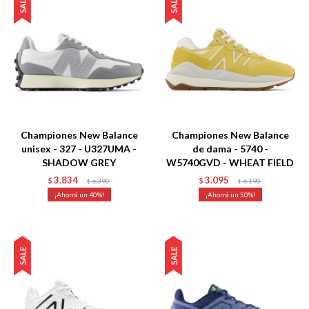
Talle
Talle
Championes New Balance
Championes New Balance
unisex - 327 - U327UMA -
de dama - 5740 -
SHADOW GREY
W5740GVD - WHEAT FIELD
3.834
3.095
$
6.390
$
6.190
$
$
40
50