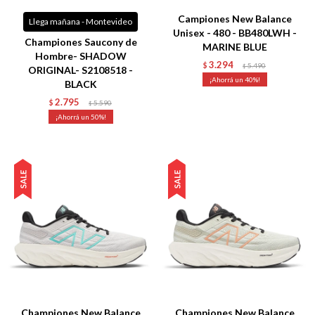
Campiones New Balance
Llega mañana - Montevideo
Unisex - 480 - BB480LWH -
Championes Saucony de
MARINE BLUE
Hombre- SHADOW
3.294
$
5.490
$
ORIGINAL- S2108518 -
40
BLACK
2.795
$
5.590
$
50
Talle
Talle
Championes New Balance
Championes New Balance