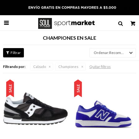

CHAMPIONES EN SALE
Recomendados
Quitar filtros
Filtrando por:
Calzado
Championes
Talle
Talle