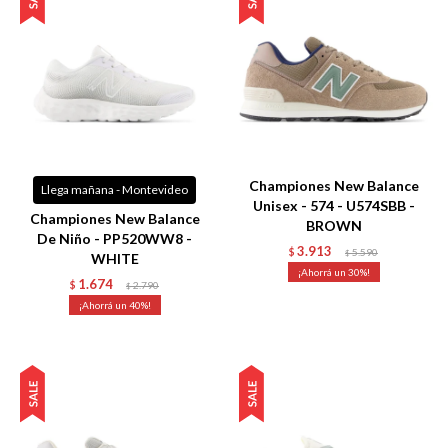
Talle
Talle
Championes New Balance
Llega mañana - Montevideo
Unisex - 574 - U574SBB -
Championes New Balance
BROWN
De Niño - PP520WW8 -
3.913
$
5.590
$
WHITE
30
1.674
$
2.790
$
40