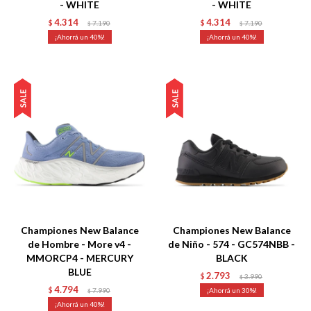
- WHITE
- WHITE
4.314
4.314
$
7.190
$
7.190
$
$
40
40
Talle
Talle
Championes New Balance
Championes New Balance
de Hombre - More v4 -
de Niño - 574 - GC574NBB -
MMORCP4 - MERCURY
BLACK
BLUE
2.793
$
3.990
$
4.794
$
7.990
30
$
40