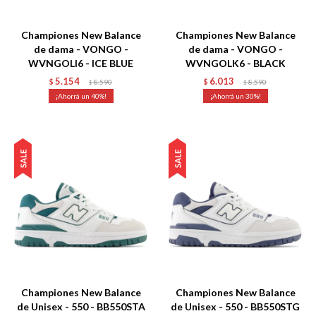
Talle
Talle
Championes New Balance
Championes New Balance
de dama - VONGO -
de dama - VONGO -
WVNGOLI6 - ICE BLUE
WVNGOLK6 - BLACK
5.154
6.013
$
8.590
$
8.590
$
$
40
30
Talle
Talle
Championes New Balance
Championes New Balance
de Unisex - 550 - BB550STA
de Unisex - 550 - BB550STG