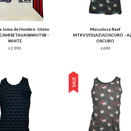
Talle
a Joma de Hombre -Unión
Musculosa Reef
- CAMISETAUA06WHTSR -
MTKV1931AZULOSCURO - A
WHITE
OSCURO
2.990
690
$
$