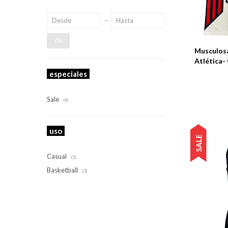
Talle
OK
Musculos
Atlética
especiales
Sale
(4)
uso
Casual
(5)
Basketball
(3)