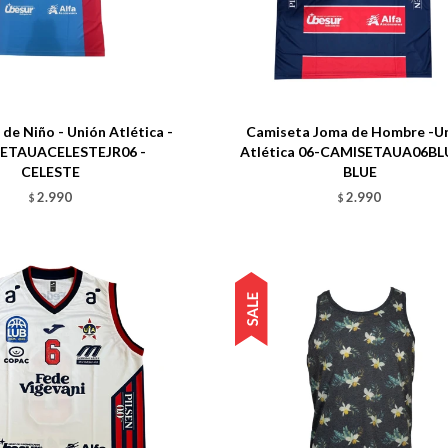
Talle
de Niño - Unión Atlética -
Camiseta Joma de Hombre -U
ETAUACELESTEJR06 -
Atlética 06-CAMISETAUA06BL
CELESTE
BLUE
2.990
2.990
$
$