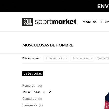
MARCAS
HOM
MUSCULOSAS DE HOMBRE
Quitar fil
Filtrando por:
Indumentaria
Musculosas
categorías
Remeras
(173)
Musculosas
(8)
Canguros
(51)
Camperas
(41)