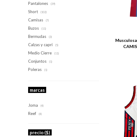
Pantalones
(39)
Short
(102)
Camisas
(7)
Talle
Buzos
(11)
Bermudas
(3)
Musculosa 
Calzas y capri
(5)
CAMIS
Medio Cierre
(11)
Conjuntos
(1)
Poleras
(1)
marcas
Joma
(4)
Reef
(4)
precio
($)