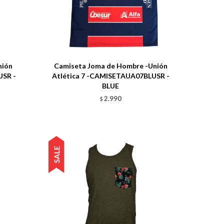
Talle
nión
Camiseta Joma de Hombre -Unión
USR -
Atlética 7 -CAMISETAUA07BLUSR -
BLUE
2.990
$