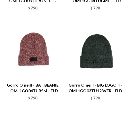
OML1GO03TUROS - ELD
- OML1GO04TUGME - ELD
790
790
$
$
Talle
Talle
Gorro O´neill - BAT BEANIE
Gorro O´neill - BIG LOGO II -
- OML1GO04TURSM - ELD
OML1GO03TU123VER - ELD
790
790
$
$