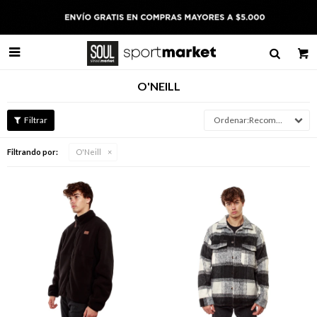

O'NEILL
Recomendados
Filtrando por:
O'Neill
Talle
Talle