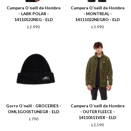
Campera O´neill de Hombre
Campera O´neill de Hombre
- LARK POLAR -
- MONTREAL -
14110522NEG - ELD
14111022NEGRO - ELD
2.990
3.990
$
$
Talle
Talle
Gorro O´neill - GROCERIES -
Campera O´neill de Hombre
OML1GO05TUNEGR - ELD
- OUTER FLEECE -
14110511VER - ELD
790
$
2.590
$