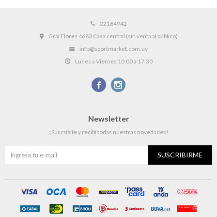
22164942
Gral Flores 4683 Casa central (sin venta al público)
info@sportmarket.com.uy
Lunes a Viernes 10:00 a 17:30


Newsletter
¡Suscribite y recibí todas nuestras novedades!
SUSCRIBIRME