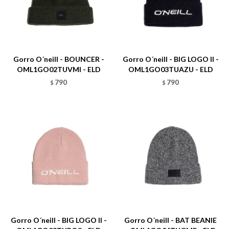
Talle
Talle
Gorro O´neill - BOUNCER -
Gorro O´neill - BIG LOGO II -
OML1GO02TUVMI - ELD
OML1GO03TUAZU - ELD
790
790
$
$
Talle
Talle
Gorro O´neill - BIG LOGO II -
Gorro O´neill - BAT BEANIE