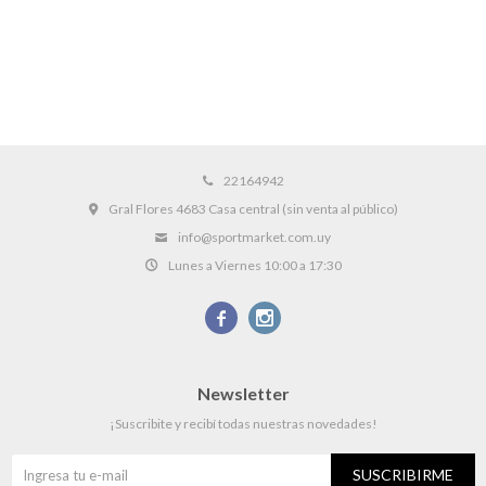
22164942
Gral Flores 4683 Casa central (sin venta al público)
info@sportmarket.com.uy
Lunes a Viernes 10:00 a 17:30


Newsletter
¡Suscribite y recibí todas nuestras novedades!
SUSCRIBIRME