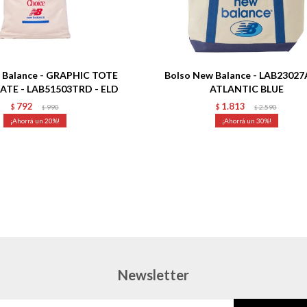
Talle
 Balance - GRAPHIC TOTE
Bolso New Balance - LAB23027
TE - LAB51503TRD - ELD
ATLANTIC BLUE
792
1.813
$
990
$
2.590
$
$
20
30
Newsletter