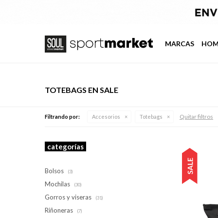
MARCAS
HOM
TOTEBAGS EN SALE
Quitar filtros
Filtrando por:
Accesorios
Totebags
categorías
Bolsos
(3)
Mochilas
(30)
Gorros y viseras
(31)
Riñoneras
(7)