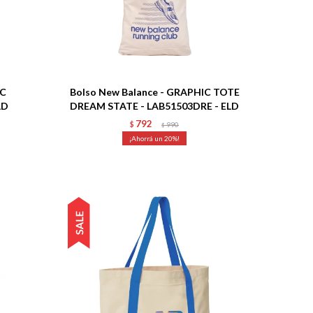
Talle
IC
Bolso New Balance - GRAPHIC TOTE
LD
DREAM STATE - LAB51503DRE - ELD
792
$
990
$
20