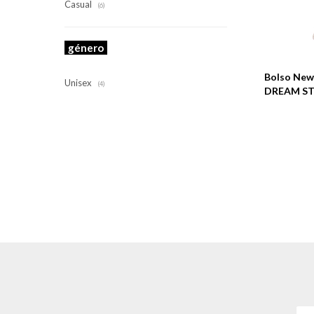
Casual
(6)
Talle
género
Bolso New
Unisex
(4)
DREAM STA