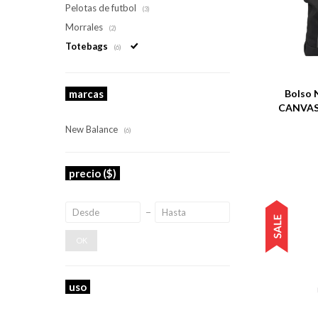
Pelotas de futbol
(3)
Morrales
(2)
Totebags
(6)
Talle
marcas
Bolso 
CANVAS 
New Balance
(6)
precio
($)
OK
uso