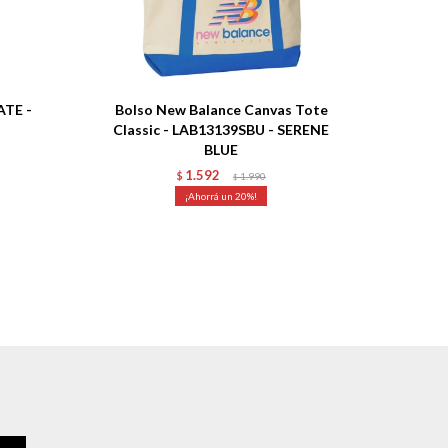
Talle
ATE -
Bolso New Balance Canvas Tote
Classic - LAB13139SBU - SERENE
BLUE
1.592
$
1.990
$
20