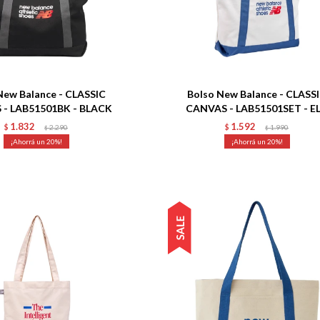
Talle
New Balance - CLASSIC
Bolso New Balance - CLASS
- LAB51501BK - BLACK
CANVAS - LAB51501SET - E
1.832
1.592
$
2.290
$
1.990
$
$
20
20