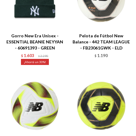
Talle
Talle
Gorro New Era Unisex -
Pelota de Fútbol New
ESSENTIAL BEANIE NEYYAN
Balance - 442 TEAM LEAGUE
- 60691393 - GREEN
- FB23061GWK - ELD
1.603
1.190
$
2.290
$
$
30
Talle
Talle