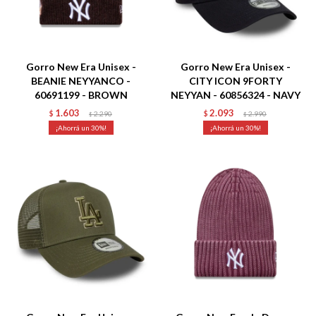
Talle
Talle
Gorro New Era Unisex -
Gorro New Era Unisex -
BEANIE NEYYANCO -
CITY ICON 9FORTY
60691199 - BROWN
NEYYAN - 60856324 - NAVY
1.603
2.093
$
2.290
$
2.990
$
$
30
30
Talle
Talle