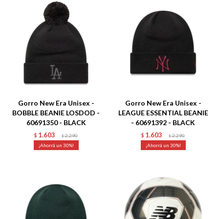
Talle
Talle
Gorro New Era Unisex -
Gorro New Era Unisex -
BOBBLE BEANIE LOSDOD -
LEAGUE ESSENTIAL BEANIE
60691350 - BLACK
- 60691392 - BLACK
1.603
1.603
$
2.290
$
2.290
$
$
30
30