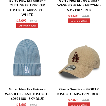
Gorro New Era Unisex -
Gorro New Era de Dama -
OUTLINE EF TRUCKER
WASHED BEANIE NEYYAN -
LOSDOD - 60856371 -
60691187 - RED
WHITE
1.603
$
2.290
$
2.093
$
2.990
30
$
30
Talle
Talle
Gorro New Era Unisex -
Gorro New Era - 9FORTY
WASHED BEANIE LOSDOD -
LOSDOD - 60691229 - BEIGE
60691188 - SKY BLUE
2.023
$
2.890
$
1.603
$
2.290
30
$