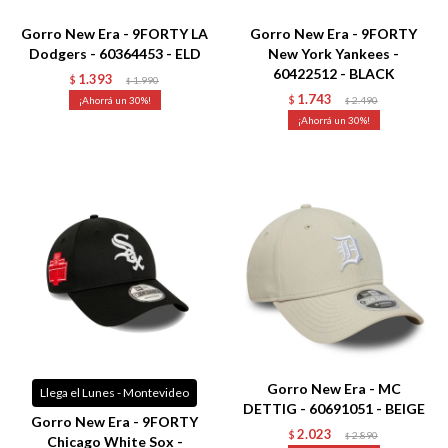
Gorro New Era - 9FORTY LA
Gorro New Era - 9FORTY
Dodgers - 60364453 - ELD
New York Yankees -
60422512 - BLACK
1.393
$
1.990
$
1.743
30
$
2.490
$
30
Talle
Talle
Gorro New Era - MC
Llega el Lunes - Montevideo
DETTIG - 60691051 - BEIGE
Gorro New Era - 9FORTY
2.023
$
2.890
$
Chicago White Sox -