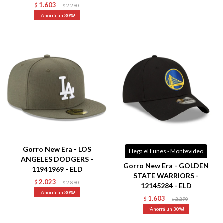
1.603
$
2.290
$
30
Talle
Talle
Gorro New Era - LOS
Llega el Lunes - Montevideo
ANGELES DODGERS -
Gorro New Era - GOLDEN
11941969 - ELD
STATE WARRIORS -
2.023
$
2.890
$
12145284 - ELD
30
1.603
$
2.290
$
30