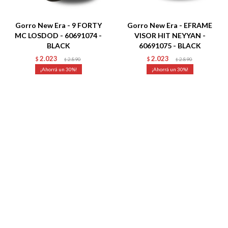
Talle
Talle
Gorro New Era - 9 FORTY
Gorro New Era - EFRAME
MC LOSDOD - 60691074 -
VISOR HIT NEYYAN -
BLACK
60691075 - BLACK
2.023
2.023
$
2.890
$
2.890
$
$
30
30
Talle
Talle
Gorro New Era - LEAGUE
Gorro New Era - BORG
ESSENTIAL 9 FORTY
9FORTY NEYYAN NVY -
LOSDOD - 60691087 -
60691226 - BLACK