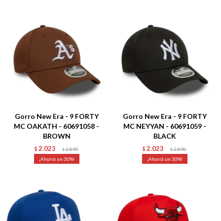
Talle
Talle
Gorro New Era - 9 FORTY
Gorro New Era - 9 FORTY
MC OAKATH - 60691058 -
MC NEYYAN - 60691059 -
BROWN
BLACK
2.023
2.023
$
2.890
$
2.890
$
$
30
30