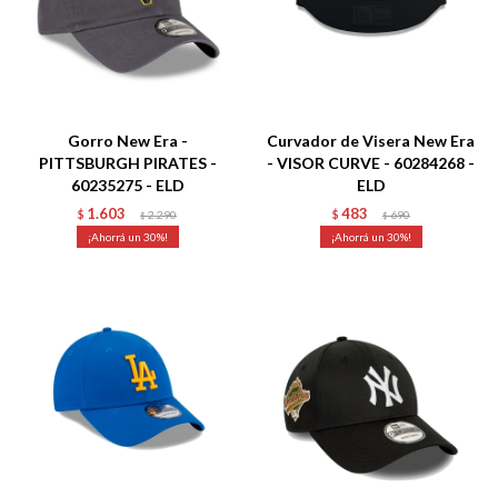
Talle
Talle
Gorro New Era -
Curvador de Visera New Era
PITTSBURGH PIRATES -
- VISOR CURVE - 60284268 -
60235275 - ELD
ELD
1.603
483
$
2.290
$
690
$
$
30
30
Talle
Talle