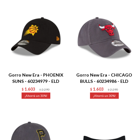
Talle
Talle
Gorro New Era - PHOENIX
Gorro New Era - CHICAGO
SUNS - 60234979 - ELD
BULLS - 60234986 - ELD
1.603
1.603
$
2.290
$
2.290
$
$
30
30