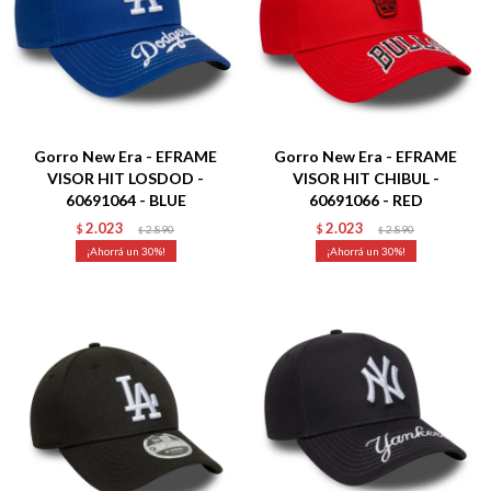
Talle
Talle
Gorro New Era - EFRAME
Gorro New Era - EFRAME
VISOR HIT LOSDOD -
VISOR HIT CHIBUL -
60691064 - BLUE
60691066 - RED
2.023
2.023
$
2.890
$
2.890
$
$
30
30