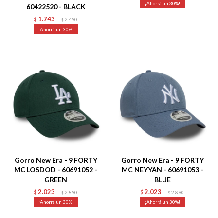
30
60422520 - BLACK
1.743
$
2.490
$
30
Talle
Talle
Gorro New Era - 9 FORTY
Gorro New Era - 9 FORTY
MC LOSDOD - 60691052 -
MC NEYYAN - 60691053 -
GREEN
BLUE
2.023
2.023
$
2.890
$
2.890
$
$
30
30