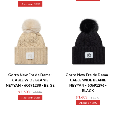
30
Talle
Talle
Gorro New Era de Dama-
Gorro New Era de Dama -
CABLE WIDE BEANIE
CABLE WIDE BEANIE
NEYYAN - 60691288 - BEIGE
NEYYAN - 60691296 -
BLACK
1.603
$
2.290
$
1.603
30
$
2.290
$
30