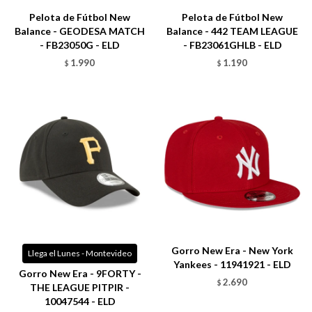
Pelota de Fútbol New
Pelota de Fútbol New
Balance - GEODESA MATCH
Balance - 442 TEAM LEAGUE
- FB23050G - ELD
- FB23061GHLB - ELD
1.990
1.190
$
$
Talle
Talle
Gorro New Era - New York
Llega el Lunes - Montevideo
Yankees - 11941921 - ELD
Gorro New Era - 9FORTY -
2.690
$
THE LEAGUE PITPIR -
10047544 - ELD