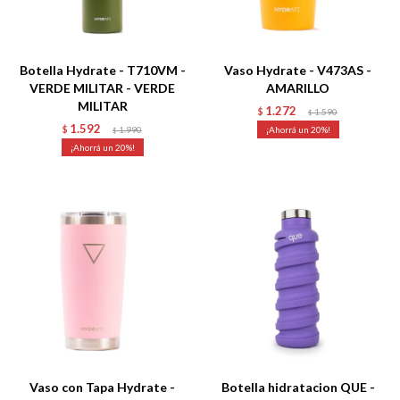
Talle
Talle
Botella Hydrate - T710VM -
Vaso Hydrate - V473AS -
VERDE MILITAR - VERDE
AMARILLO
MILITAR
1.272
$
1.590
$
1.592
$
1.990
20
$
20
Talle
Talle
Vaso con Tapa Hydrate -
Botella hidratacion QUE -