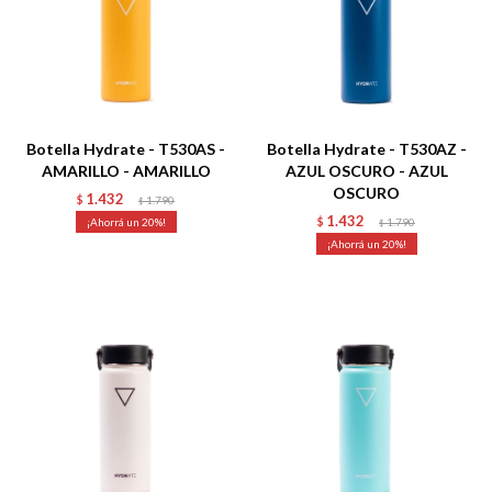
Talle
Talle
Botella Hydrate - T530AS -
Botella Hydrate - T530AZ -
AMARILLO - AMARILLO
AZUL OSCURO - AZUL
OSCURO
1.432
$
1.790
$
1.432
20
$
1.790
$
20
Talle
Talle