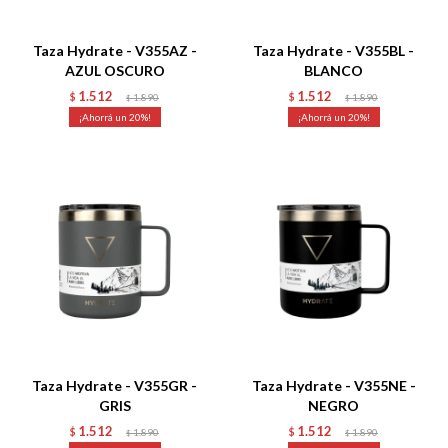
Talle
Talle
Taza Hydrate - V355AZ -
Taza Hydrate - V355BL -
AZUL OSCURO
BLANCO
1.512
1.512
$
1.890
$
1.890
$
$
20
20
Talle
Talle
Taza Hydrate - V355GR -
Taza Hydrate - V355NE -
GRIS
NEGRO
1.512
1.512
$
1.890
$
1.890
$
$