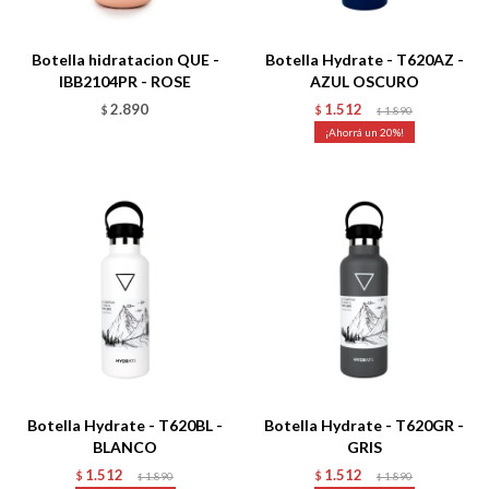
Talle
Talle
Botella hidratacion QUE -
Botella Hydrate - T620AZ -
IBB2104PR - ROSE
AZUL OSCURO
2.890
1.512
$
$
1.890
$
20
Talle
Talle
Botella Hydrate - T620BL -
Botella Hydrate - T620GR -
BLANCO
GRIS
1.512
1.512
$
1.890
$
1.890
$
$