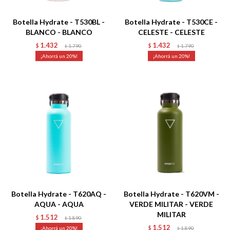
Botella Hydrate - T530BL -
Botella Hydrate - T530CE -
BLANCO - BLANCO
CELESTE - CELESTE
1.432
1.432
$
1.790
$
1.790
$
$
20
20
Talle
Talle
Botella Hydrate - T620AQ -
Botella Hydrate - T620VM -
AQUA - AQUA
VERDE MILITAR - VERDE
MILITAR
1.512
$
1.890
$
1.512
20
$
1.890
$