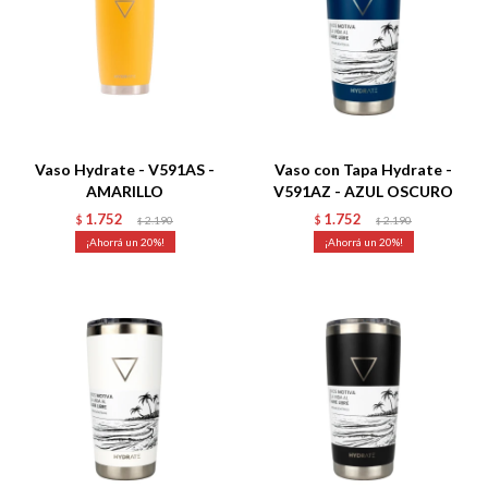
Talle
Talle
Vaso Hydrate - V591AS -
Vaso con Tapa Hydrate -
AMARILLO
V591AZ - AZUL OSCURO
1.752
1.752
$
2.190
$
2.190
$
$
20
20
Talle
Talle