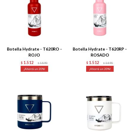
Talle
Talle
Botella Hydrate - T620RO -
Botella Hydrate - T620RP -
ROJO
ROSADO
1.512
1.512
$
1.890
$
1.890
$
$
20
20