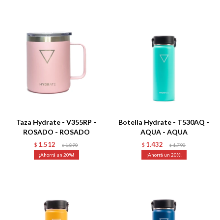
Talle
Talle
Taza Hydrate - V355RP -
Botella Hydrate - T530AQ -
ROSADO - ROSADO
AQUA - AQUA
1.512
1.432
$
1.890
$
1.790
$
$
20
20