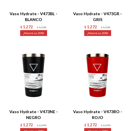
Talle
Talle
Vaso Hydrate - V473BL -
Vaso Hydrate - V473GR -
BLANCO
GRIS
1.272
1.272
$
1.590
$
1.590
$
$
20
20
Talle
Talle
Vaso Hydrate - V473NE -
Vaso Hydrate - V473RO -
NEGRO
ROJO
1.272
1.272
$
1.590
$
1.590
$
$