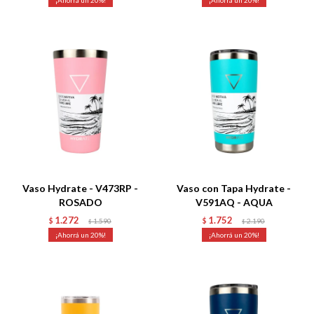
20
20
Talle
Talle
Vaso Hydrate - V473RP -
Vaso con Tapa Hydrate -
ROSADO
V591AQ - AQUA
1.272
1.752
$
1.590
$
2.190
$
$
20
20