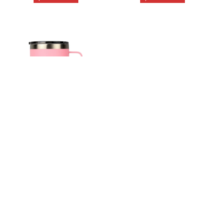
Talle
Taza Hydrate -
V355ROSADO - ROSADO
1.512
$
1.890
$
20
MOSTRANDO
53
DE
53