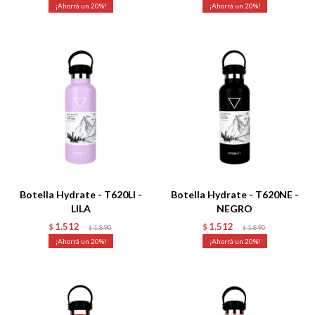
20
20
Talle
Talle
Botella Hydrate - T620LI -
Botella Hydrate - T620NE -
LILA
NEGRO
1.512
1.512
$
1.890
$
1.890
$
$
20
20