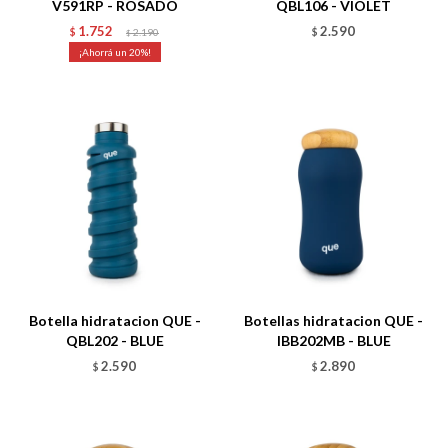
V591RP - ROSADO
QBL106 - VIOLET
1.752
2.590
$
2.190
$
$
20
Talle
Talle
Botella hidratacion QUE -
Botellas hidratacion QUE -
QBL202 - BLUE
IBB202MB - BLUE
2.590
2.890
$
$