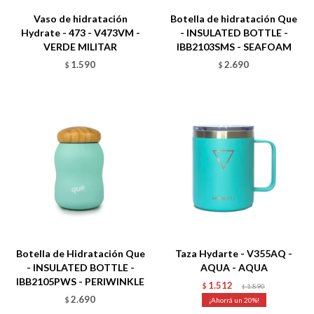
Vaso de hidratación
Botella de hidratación Que
Hydrate - 473 - V473VM -
- INSULATED BOTTLE -
VERDE MILITAR
IBB2103SMS - SEAFOAM
1.590
2.690
$
$
Talle
Talle
Botella de Hidratación Que
Taza Hydarte - V355AQ -
- INSULATED BOTTLE -
AQUA - AQUA
IBB2105PWS - PERIWINKLE
1.512
$
1.890
$
2.690
$
20