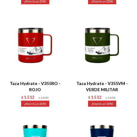
20
20
Talle
Talle
Taza Hydrate - V355RO -
Taza Hydrate - V355VM -
ROJO
VERDE MILITAR
1.512
1.512
$
1.890
$
1.890
$
$
20
20