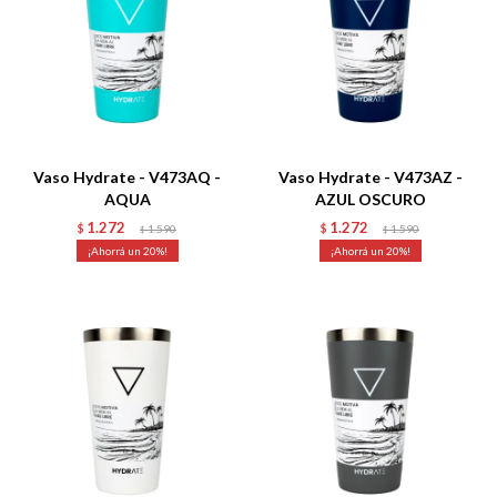
Talle
Talle
Vaso Hydrate - V473AQ -
Vaso Hydrate - V473AZ -
AQUA
AZUL OSCURO
1.272
1.272
$
1.590
$
1.590
$
$
20
20