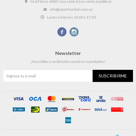
Gral Flores 4683 Casa central (sin venta al público)
info@sportmarket.com.uy
Lunes a Viernes 10:00 a 17:30


Newsletter
¡Suscribite y recibí todas nuestras novedades!
SUSCRIBIRME