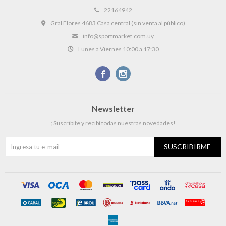
22164942
Gral Flores 4683 Casa central (sin venta al público)
info@sportmarket.com.uy
Lunes a Viernes 10:00 a 17:30


Newsletter
¡Suscribite y recibí todas nuestras novedades!
SUSCRIBIRME