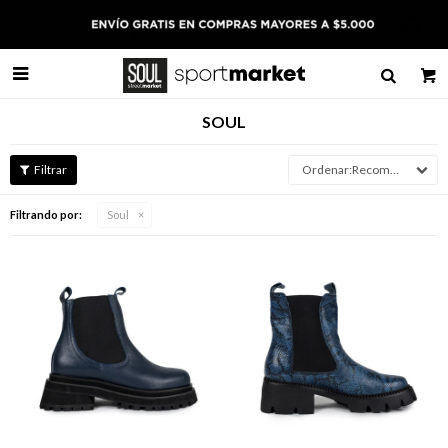

SOUL
Recomendados
Filtrando por:
Soul
Talle
Talle