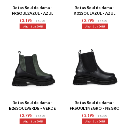
Botas Soul de dama -
Botas Soul de dama -
FRSOUL2AZUL - AZUL
K01SOULAZUL - AZUL
3.195
2.795
$
6.390
$
5.590
$
$
50
50
Talle
Talle
Botas Soul de dama -
Botas Soul de dama -
B26SOULVERDE - VERDE
FRSOUL1NEGRO - NEGRO
2.795
3.195
$
5.590
$
6.390
$
$
50
50