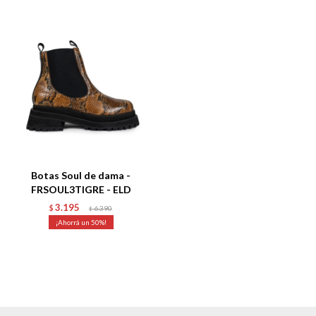
Talle
Botas Soul de dama -
FRSOUL3TIGRE - ELD
3.195
$
6.390
$
50