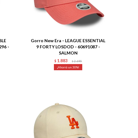
Talle
BLE
Gorro New Era - LEAGUE ESSENTIAL
96 -
9 FORTY LOSDOD - 60691087 -
SALMON
1.883
$
2.690
$
30