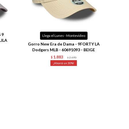
Talle
 9
Llega el Lunes - Montevideo
LILA
Gorro New Era de Dama - 9FORTY LA
Dodgers MLB - 60691093 - BEIGE
1.883
$
2.690
$
30