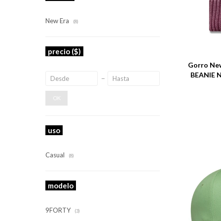
New Era
(8)
Talle
precio
($)
Gorro Ne
BEANIE N
OK
uso
Casual
(8)
modelo
9FORTY
(3)