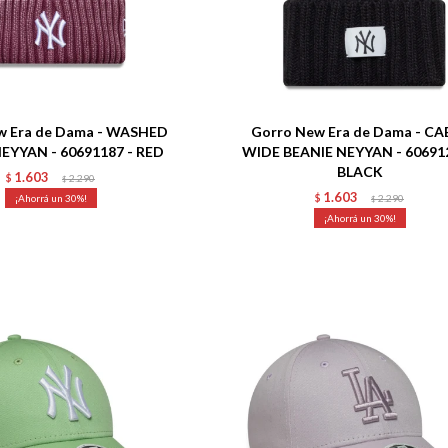
Talle
w Era de Dama - WASHED
Gorro New Era de Dama - CA
EYYAN - 60691187 - RED
WIDE BEANIE NEYYAN - 606912
BLACK
1.603
$
2.290
$
1.603
30
$
2.290
$
30