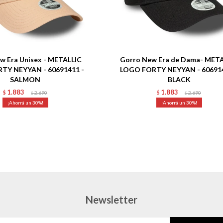
Talle
w Era Unisex - METALLIC
Gorro New Era de Dama- MET
TY NEYYAN - 60691411 -
LOGO FORTY NEYYAN - 606914
SALMON
BLACK
1.883
1.883
$
2.690
$
2.690
$
$
30
30
Newsletter