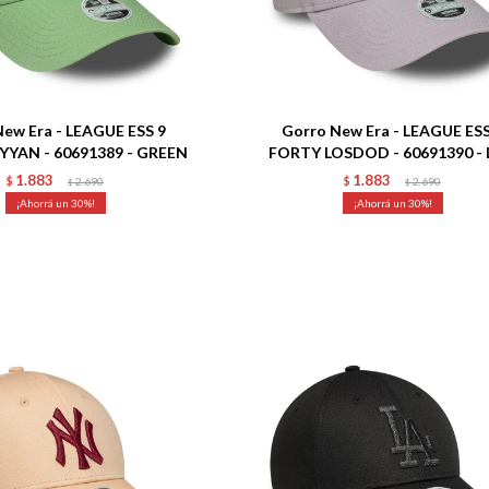
Talle
ew Era - LEAGUE ESS 9
Gorro New Era - LEAGUE ESS
YAN - 60691389 - GREEN
FORTY LOSDOD - 60691390 - 
1.883
1.883
$
2.690
$
2.690
$
$
30
30