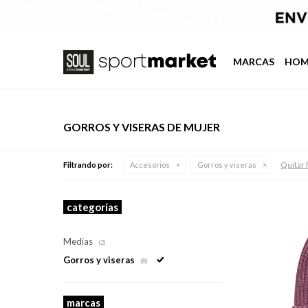
MARCAS
HOM
GORROS Y VISERAS DE MUJER
Quitar f
Filtrando por:
Accesorios
Gorros y viseras
categorías
Medias
(2)
Gorros y viseras
(8)
marcas