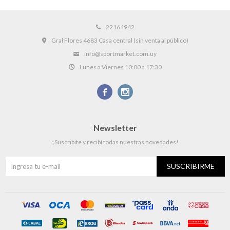
22164942
Gral Flores 4683 Casa central (sin venta al público)
info@sportmarket.com.uy
Lunes a Viernes 10:00 a 17:30


Newsletter
¡Suscribite y recibí todas nuestras novedades!
SUSCRIBIRME