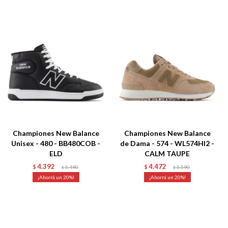
Championes New Balance
Championes New Balance
Unisex - 480 - BB480COB -
de Dama - 574 - WL574HI2 -
ELD
CALM TAUPE
4.392
4.472
$
5.490
$
5.590
$
$
20
20