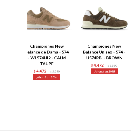
Championes New
Championes New
Balance de Dama - 574
Balance Unisex - 574 -
- WL574HI2 - CALM
U574RBI - BROWN
TAUPE
4.472
$
5.590
$
4.472
$
5.590
20
$
20