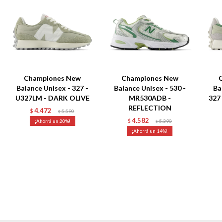
Championes New
Championes New
Balance Unisex - 327 -
Balance Unisex - 530 -
Ba
U327LM - DARK OLIVE
MR530ADB -
327
REFLECTION
4.472
$
5.590
$
4.582
20
$
5.390
$
14