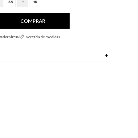
8.5
9
10
COMPRAR
ador virtual
Ver tabla de medidas
l