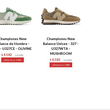
Championes New
Championes New
lance de Hombre -
Balance Unisex - 327 -
 - U327CE - OLIVINE
U327WTA -
MUSHROOM
4.582
$
5.390
$
4.582
14
$
5.390
$
14