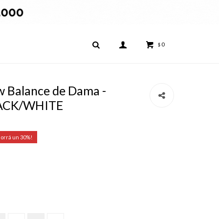
0
$
 Balance de Dama -
LACK/WHITE
30