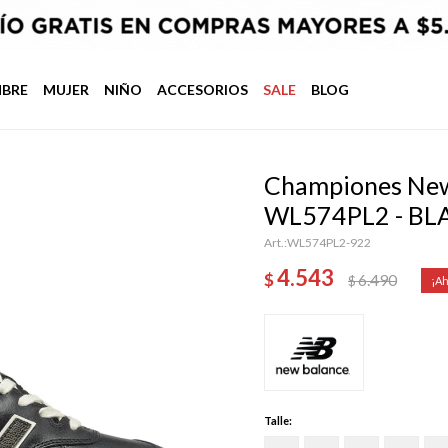
BRE
MUJER
NIÑO
ACCESORIOS
SALE
BLOG
Championes New
WL574PL2 - B
WL574PL2-922
4.543
$
6.490
$
Talle: