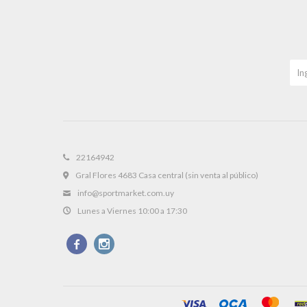
22164942
Gral Flores 4683 Casa central (sin venta al público)
info@sportmarket.com.uy
Lunes a Viernes 10:00 a 17:30

