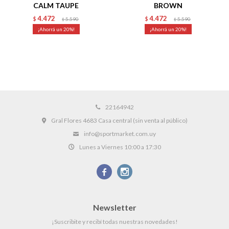
CALM TAUPE
BROWN
4.472
4.472
$
5.590
$
5.590
$
$
20
20
22164942
Gral Flores 4683 Casa central (sin venta al público)
info@sportmarket.com.uy
Lunes a Viernes 10:00 a 17:30


Newsletter
¡Suscribite y recibí todas nuestras novedades!