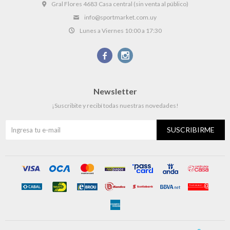
Gral Flores 4683 Casa central (sin venta al público)
info@sportmarket.com.uy
Lunes a Viernes 10:00 a 17:30


Newsletter
¡Suscribite y recibí todas nuestras novedades!
SUSCRIBIRME