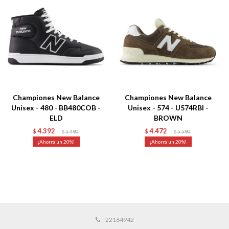
Championes New Balance
Championes New Balance
Unisex - 480 - BB480COB -
Unisex - 574 - U574RBI -
ELD
BROWN
4.392
4.472
$
5.490
$
5.590
$
$
20
20
22164942