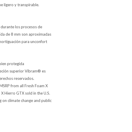
 ligero y transpirable.
 durante los procesos de
 caída de 8 mm son aproximadas
mortiguación para unconfort
 bien protegida
eción superior Vibram® es
erechos reservados.
 MSRP from all Fresh Foam X
X Hierro GTX sold in the U.S.
g on climate change and public