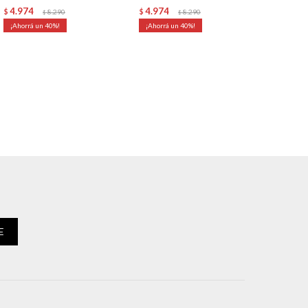
4.974
4.974
$
8.290
$
8.290
$
$
40
40
E