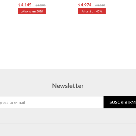
4.145
4.974
$
8.290
$
8.290
$
$
50
40
Newsletter
SUSCRIBIRM