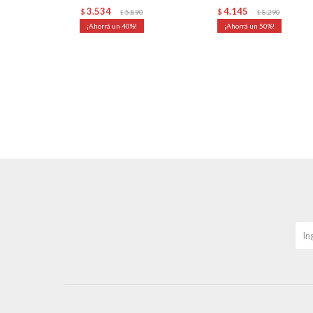
3.534
4.145
$
5.890
$
8.290
$
$
40
50