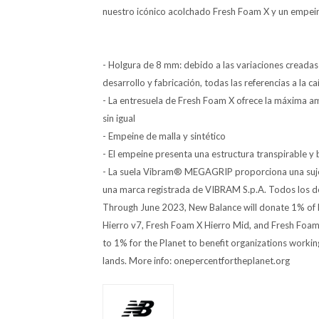
nuestro icónico acolchado Fresh Foam X y un empeine
- Holgura de 8 mm: debido a las variaciones creadas
desarrollo y fabricación, todas las referencias a la
- La entresuela de Fresh Foam X ofrece la máxima a
sin igual
- Empeine de malla y sintético
- El empeine presenta una estructura transpirable y
- La suela Vibram® MEGAGRIP proporciona una suj
una marca registrada de VIBRAM S.p.A. Todos los d
Through June 2023, New Balance will donate 1% of
Hierro v7, Fresh Foam X Hierro Mid, and Fresh Foam 
to 1% for the Planet to benefit organizations workin
lands. More info: onepercentfortheplanet.org