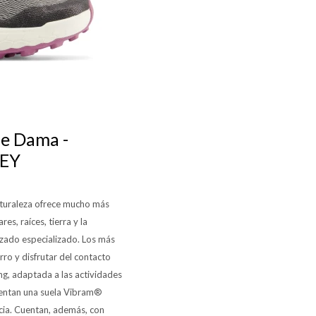
e Dama -
REY
 naturaleza ofrece mucho más
es, raíces, tierra y la
lzado especializado. Los más
ro y disfrutar del contacto
ng, adaptada a las actividades
esentan una suela Vibram®
ncia. Cuentan, además, con