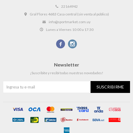
22164942
Gral Flores 4683 Casa central (sin venta al público)
info@sportmarket.com.uy
Lunes a Viernes 10:00 a 17:30


Newsletter
¡Suscribite y recibí todas nuestras novedades!
SUSCRIBIRME