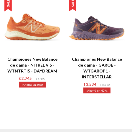
Championes New Balance
Championes New Balance
de dama - NITREL V 5 -
de dama - GAROÉ -
WTNTRTI5 - DAYDREAM
WTGAROP1 -
INTERSTELLAR
2.745
$
5.490
$
3.534
50
$
5.890
$
40