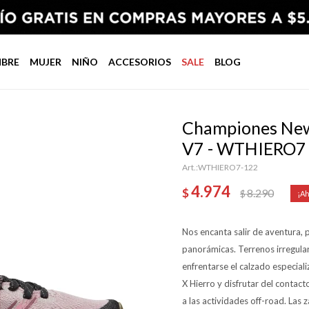
BRE
MUJER
NIÑO
ACCESORIOS
SALE
BLOG
Championes New 
V7 - WTHIERO7 
WTHIERO7-122
4.974
$
8.290
$
Nos encanta salir de aventura, 
panorámicas. Terrenos irregular
enfrentarse el calzado especia
X Hierro y disfrutar del contac
a las actividades off-road. Las