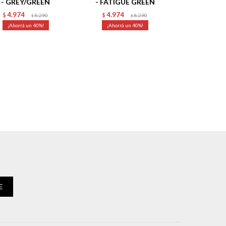
- GREY/GREEN
- FATIGUE GREEN
4.974
4.974
$
8.290
$
8.290
$
$
40
40
E