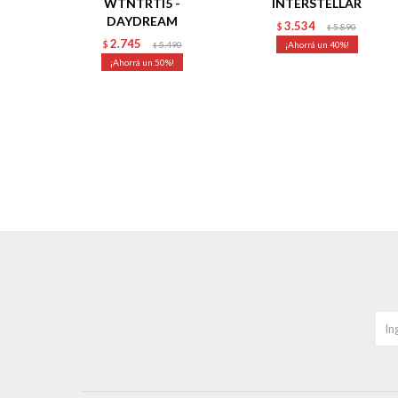
WTNTRTI5 -
INTERSTELLAR
DAYDREAM
3.534
$
5.890
$
2.745
$
5.490
40
$
50