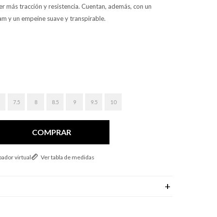
 más tracción y resistencia. Cuentan, además, con un
m y un empeine suave y transpirable.
7.5
8
8.5
9
9.5
10
COMPRAR
ador virtual
Ver tabla de medidas