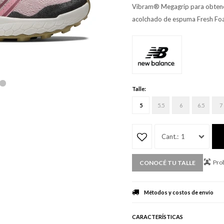
Vibram® Megagrip para obtener
acolchado de espuma Fresh Foa
Talle:
5
5.5
6
6.5
7
1
Prob
CONOCÉ TU TALLE
Métodos y costos de envío
CARACTERÍSTICAS