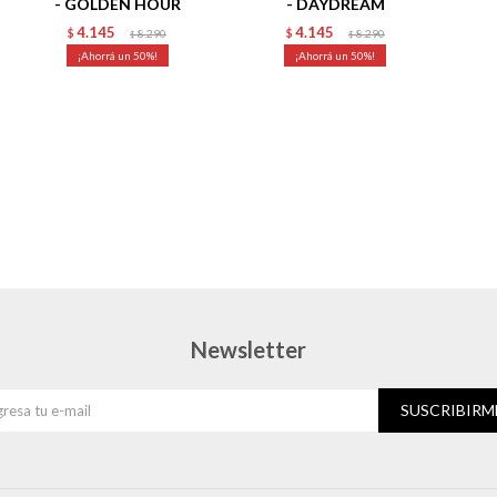
- GOLDEN HOUR
- DAYDREAM
4.145
4.145
$
8.290
$
8.290
$
$
50
50
Newsletter
SUSCRIBIRM