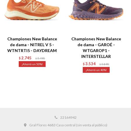
Championes New Balance
Championes New Balance
de dama - NITREL V 5 -
de dama - GAROÉ -
WTNTRTI5 - DAYDREAM
WTGAROP1 -
INTERSTELLAR
2.745
$
5.490
$
3.534
50
$
5.890
$
40
22164942
Gral Flores 4683 Casa central (sin venta al público)