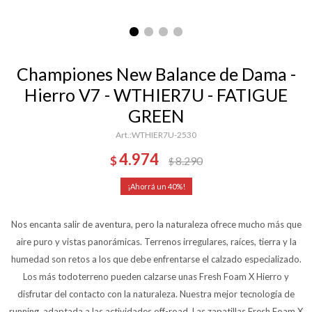
Championes New Balance de Dama -
Hierro V7 - WTHIER7U - FATIGUE
GREEN
WTHIER7U-2530
4.974
$
8.290
$
40
Nos encanta salir de aventura, pero la naturaleza ofrece mucho más que
aire puro y vistas panorámicas. Terrenos irregulares, raíces, tierra y la
humedad son retos a los que debe enfrentarse el calzado especializado.
Los más todoterreno pueden calzarse unas Fresh Foam X Hierro y
disfrutar del contacto con la naturaleza. Nuestra mejor tecnología de
running, adaptada a las actividades off-road. Las zapatillas Fresh Foam X