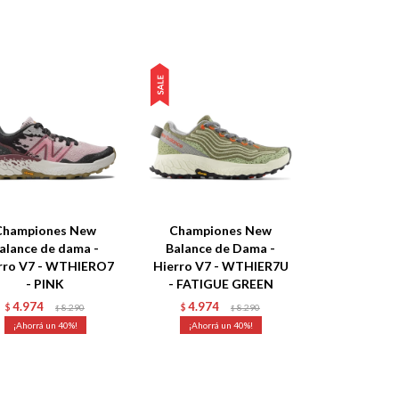
Championes New
Championes New
alance de dama -
Balance de Dama -
rro V7 - WTHIERO7
Hierro V7 - WTHIER7U
- PINK
- FATIGUE GREEN
4.974
4.974
$
8.290
$
8.290
$
$
40
40