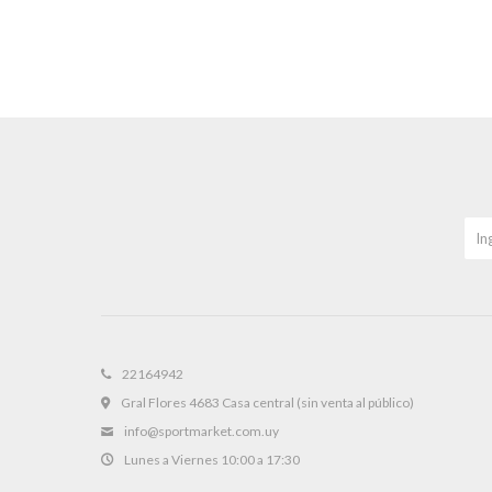
22164942
Gral Flores 4683 Casa central (sin venta al público)
info@sportmarket.com.uy
Lunes a Viernes 10:00 a 17:30