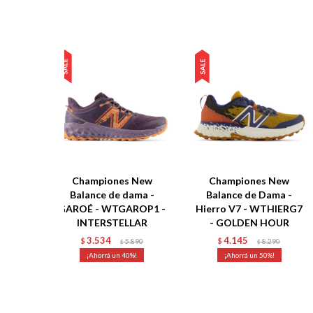
Championes New
Championes New
Balance de dama -
Balance de Dama -
GAROÉ - WTGAROP1 -
Hierro V7 - WTHIERG7
INTERSTELLAR
- GOLDEN HOUR
3.534
4.145
$
5.890
$
8.290
$
$
40
50