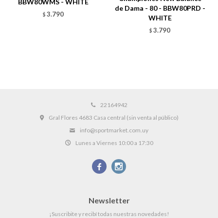
BBW80WMS - WHITE
de Dama - 80 - BBW80PRD -
3.790
$
WHITE
3.790
$
22164942
Gral Flores 4683 Casa central (sin venta al público)
info@sportmarket.com.uy
Lunes a Viernes 10:00 a 17:30


Newsletter
¡Suscribite y recibí todas nuestras novedades!