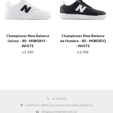
Championes New Balance
Championes New Balance
Unisex - 80 - M0803HY -
de Hombre - 80 - M0803DQ
WHITE
- WHITE
3.790
3.790
$
$
22164942
Gral Flores 4683 Casa central (sin venta al público)
info@sportmarket.com.uy