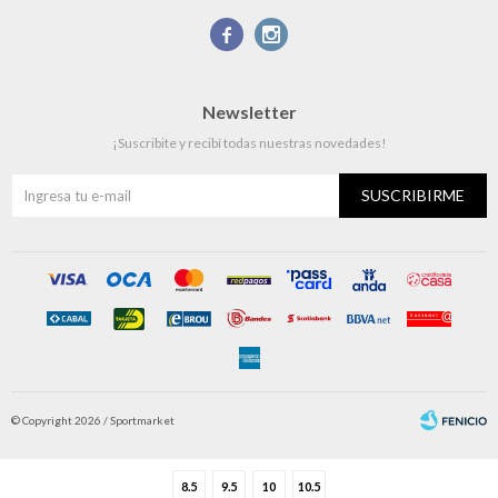


Newsletter
¡Suscribite y recibí todas nuestras novedades!
SUSCRIBIRME
© Copyright 2026 / Sportmarket
8.5
9.5
10
10.5