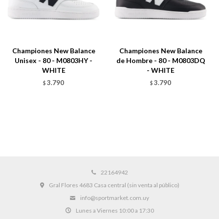
Championes New Balance
Championes New Balance
Unisex - 80 - M0803HY -
de Hombre - 80 - M0803DQ
WHITE
- WHITE
3.790
3.790
$
$
22164942
Gral Flores 4683 Casa central (sin venta al público)
info@sportmarket.com.uy
Lunes a Viernes 10:00 a 17:30