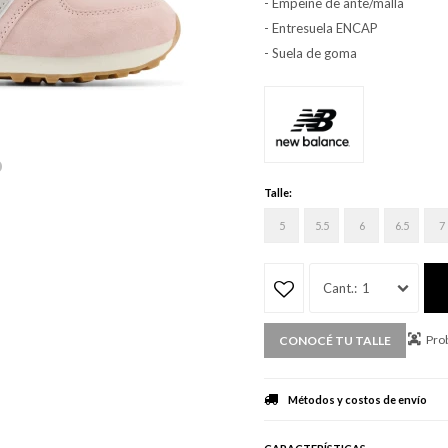
- Empeine de ante/malla
- Entresuela ENCAP
- Suela de goma
Talle:
5
5.5
6
6.5
7
1
Prob
CONOCÉ TU TALLE
Métodos y costos de envío