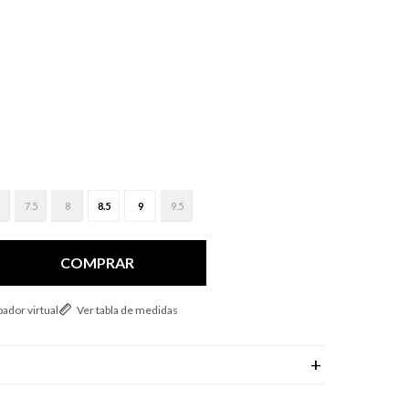
7.5
8
8.5
9
9.5
COMPRAR
ador virtual
Ver tabla de medidas