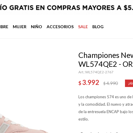
BRE
MUJER
NIÑO
ACCESORIOS
SALE
BLOG
Championes New 
WL574QE2 - OR
WL574QE2-2767
3.992
$
4.990
$
Los championes 574 es uno de l
y la comodidad. El nuevo y atra
de la entresuela ENCAP bajo los 
estilo.