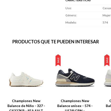
CARACTERÍSTICAS
Uso
Casua
Género
Mujer
Modelo
574
PRODUCTOS QUE TE PUEDEN INTERESAR
Championes New
Championes New
Balance de Niño - 327 -
Balance unisex - 574 -
Bal
GS327KB - SEA SALT
U574LGBN -