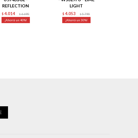
REFLECTION
LIGHT
4.014
4.053
$
6.690
$
5.790
$
$
40
30
E