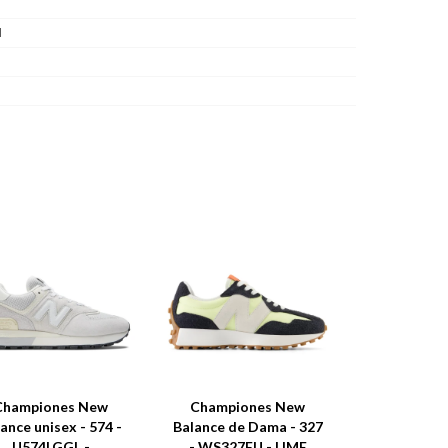
l
Championes New
Championes New
ance unisex - 574 -
Balance de Dama - 327
U574LGGL -
- WS327FU - LIME