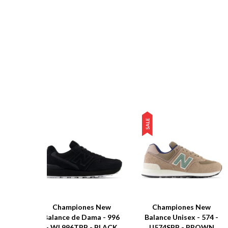
Championes New
Championes New
Balance de Dama - 996
Balance Unisex - 574 -
- WL996TBB - BLACK
U574SBB - BROWN