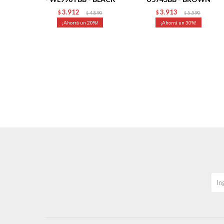
3.912
3.913
$
4.890
$
5.590
$
$
20
30