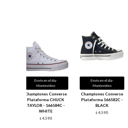
Envío en el día-
Envío en el día-
Montevideo
Montevideo
Championes Converse
Championes Converse
Plataforma CHUCK
Plataforma 166582C -
TAYLOR - 166584C -
BLACK
WHITE
4.590
$
4.590
$