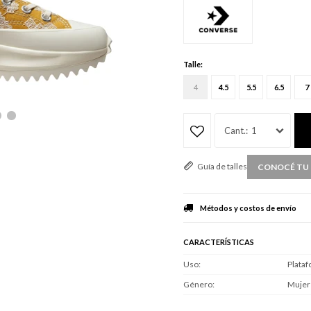
Talle:
4
4.5
5.5
6.5
7
1
Guía de talles
CONOCÉ TU 
Métodos y costos de envío
CARACTERÍSTICAS
Uso
Plata
Género
Mujer