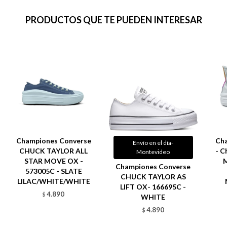
PRODUCTOS QUE TE PUEDEN INTERESAR
Championes Converse
Ch
Envío en el día-
CHUCK TAYLOR ALL
- C
Montevideo
STAR MOVE OX -
M
Championes Converse
573005C - SLATE
CHUCK TAYLOR AS
LILAC/WHITE/WHITE
LIFT OX- 166695C -
4.890
$
WHITE
4.890
$