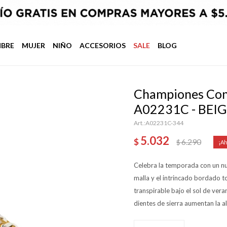
BRE
MUJER
NIÑO
ACCESORIOS
SALE
BLOG
Championes Conv
A02231C - BEI
A02231C-344
5.032
$
6.290
$
Celebra la temporada con un nu
malla y el intrincado bordado t
transpirable bajo el sol de ver
dientes de sierra aumentan la a