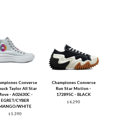
ampiones Converse
Championes Converse
huck Taylor All Star
Run Star Motion -
ove - A02630C -
172895C - BLACK
EGRET/CYBER
6.290
$
MANGO/WHITE
5.390
$