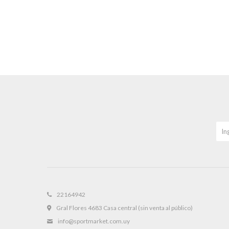
22164942
Gral Flores 4683 Casa central (sin venta al público)
info@sportmarket.com.uy