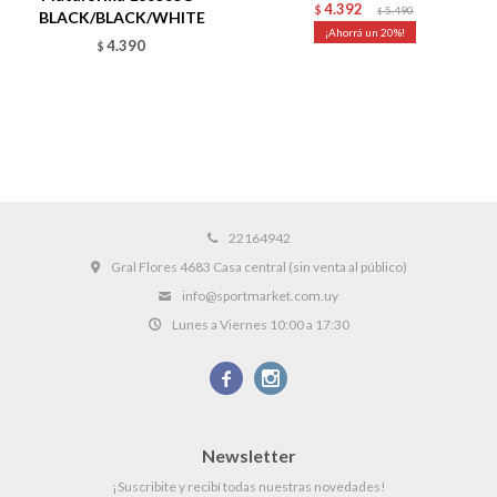
4.392
$
5.490
$
BLACK/BLACK/WHITE
20
4.390
$
22164942
Gral Flores 4683 Casa central (sin venta al público)
info@sportmarket.com.uy
Lunes a Viernes 10:00 a 17:30


Newsletter
¡Suscribite y recibí todas nuestras novedades!