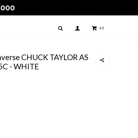
0
$
nverse CHUCK TAYLOR AS
5C - WHITE