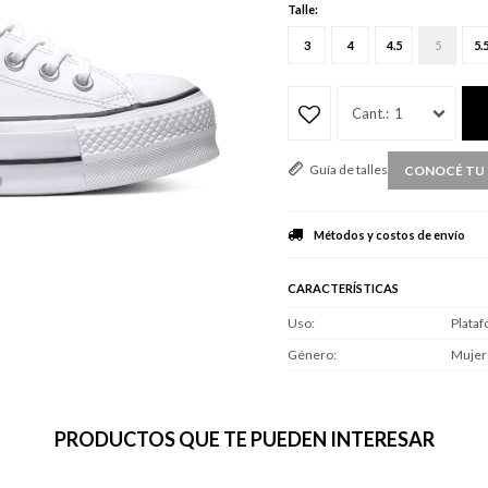
Talle:
3
4
4.5
5
5.
1
Guía de talles
CONOCÉ TU 
Métodos y costos de envío
CARACTERÍSTICAS
Uso
Plata
Género
Mujer
PRODUCTOS QUE TE PUEDEN INTERESAR