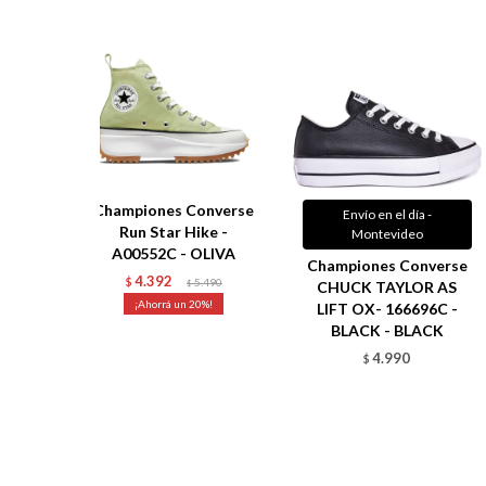
Championes Converse
Envío en el día -
Run Star Hike -
Montevideo
A00552C - OLIVA
Championes Converse
4.392
$
5.490
$
CHUCK TAYLOR AS
20
LIFT OX- 166696C -
BLACK - BLACK
4.990
$