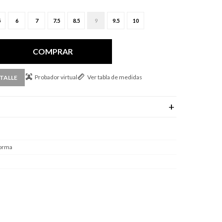
5
6
7
7.5
8.5
9
9.5
10
COMPRAR
Probador virtual
Ver tabla de medidas
TALLE
forma