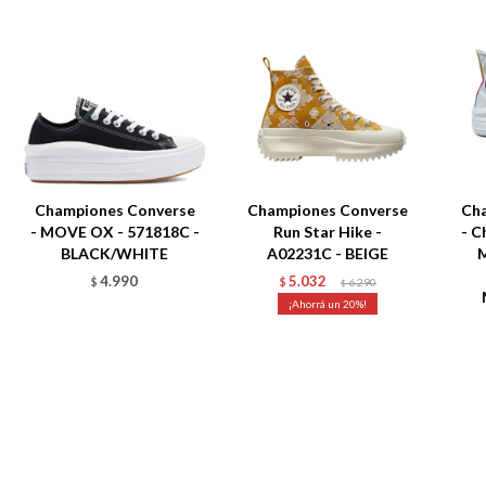
Championes Converse
Championes Converse
Ch
- MOVE OX - 571818C -
Run Star Hike -
- C
BLACK/WHITE
A02231C - BEIGE
M
4.990
5.032
$
$
6.290
$
20