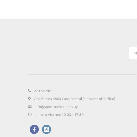
22164942
Gral Flores 4683 Casa central (sin venta al público)
info@sportmarket.com.uy
Lunes a Viernes 10:00 a 17:30

