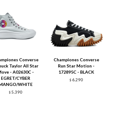
ampiones Converse
Championes Converse
huck Taylor All Star
Run Star Motion -
ove - A02630C -
172895C - BLACK
EGRET/CYBER
6.290
$
MANGO/WHITE
5.390
$