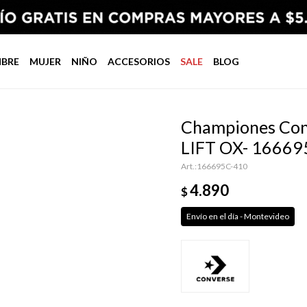
BRE
MUJER
NIÑO
ACCESORIOS
SALE
BLOG
Championes Co
LIFT OX- 16669
166695C-410
4.890
$
Envío en el día - Montevideo