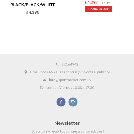
4.392
$
5.490
$
BLACK/BLACK/WHITE
20
4.390
$
22164942
Gral Flores 4683 Casa central (sin venta al público)
info@sportmarket.com.uy
Lunes a Viernes 10:00 a 17:30


Newsletter
¡Suscribite y recibí todas nuestras novedades!