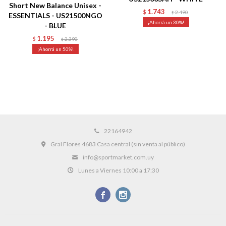
Short New Balance Unisex -
1.743
$
2.490
$
ESSENTIALS - US21500NGO
30
- BLUE
1.195
$
2.390
$
50
22164942
Gral Flores 4683 Casa central (sin venta al público)
info@sportmarket.com.uy
Lunes a Viernes 10:00 a 17:30

