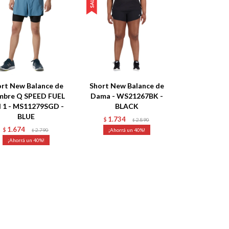
rt New Balance de
Short New Balance de
bre Q SPEED FUEL
Dama - WS21267BK -
N 1 - MS11279SGD -
BLACK
BLUE
1.734
$
2.890
$
1.674
$
2.790
40
$
40