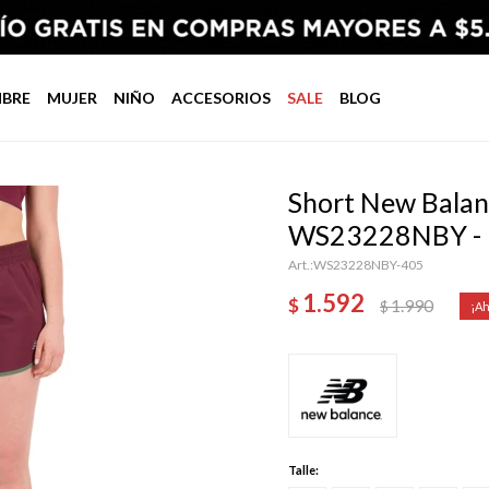
BRE
MUJER
NIÑO
ACCESORIOS
SALE
BLOG
Short New Balan
WS23228NBY -
WS23228NBY-405
1.592
$
1.990
$
Talle: