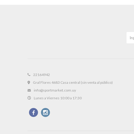
22164942
Gral Flores 4683 Casa central (sin venta al público)
info@sportmarket.com.uy
Lunes a Viernes 10:00 a 17:30

