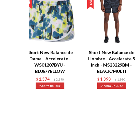
Short New Balance de
Short New Balance de
Dama - Accelerate -
Hombre - Accelerate 5
WS01207BYU -
Inch - MS23229BM -
BLUE/YELLOW
BLACK/MULTI
1.374
1.393
$
2.290
$
1.990
$
$
40
30