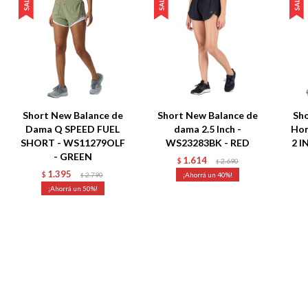
Short New Balance de
Short New Balance de
Sho
Dama Q SPEED FUEL
dama 2.5 Inch -
Hom
SHORT - WS11279OLF
WS23283BK - RED
2 I
- GREEN
1.614
$
2.690
$
1.395
$
2.790
40
$
50