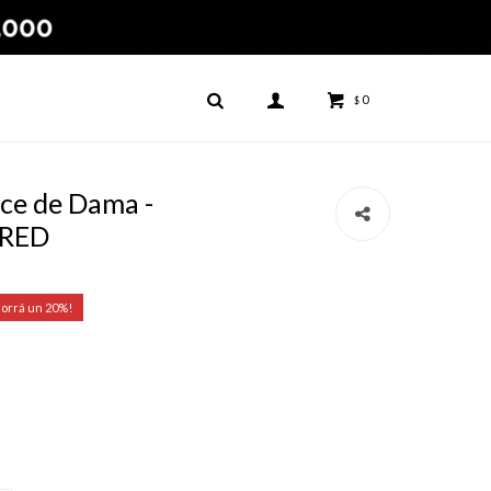
0
$
ce de Dama -
 RED
20