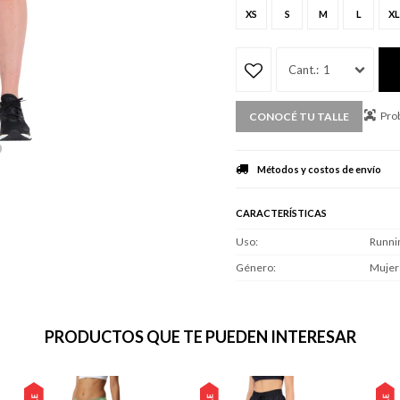
XS
S
M
L
XL
1
Prob
CONOCÉ TU TALLE
Métodos y costos de envío
CARACTERÍSTICAS
Uso
Runni
Género
Mujer
PRODUCTOS QUE TE PUEDEN INTERESAR