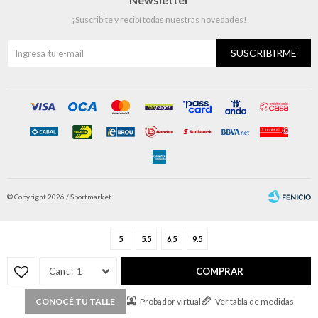
¡Suscribite y recibí todas nuestras novedades!
SUSCRIBIRME
© Copyright 2026 / Sportmarket
5
5.5
6.5
9.5
1
COMPRAR
Fenicio
Probador virtual
Ver tabla de medidas
CONOCÉ TU TALLE