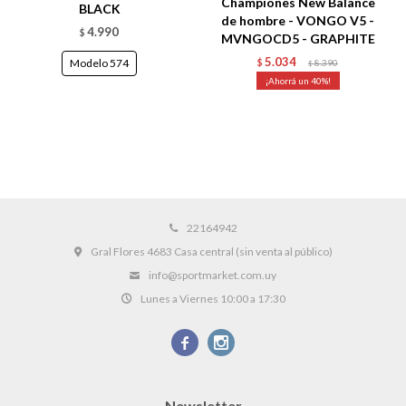
Championes New Balance
BLACK
de hombre - VONGO V5 -
4.990
$
MVNGOCD5 - GRAPHITE
5.034
Modelo 574
$
8.390
$
40
22164942
Gral Flores 4683 Casa central (sin venta al público)
info@sportmarket.com.uy
Lunes a Viernes 10:00 a 17:30


Newsletter