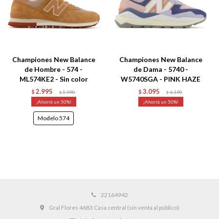
Championes New Balance
Championes New Balance
de Hombre - 574 -
de Dama - 5740 -
ML574KE2 - Sin color
W5740SGA - PINK HAZE
2.995
3.095
$
5.990
$
6.190
$
$
50
50
Modelo 574
22164942
Gral Flores 4683 Casa central (sin venta al público)