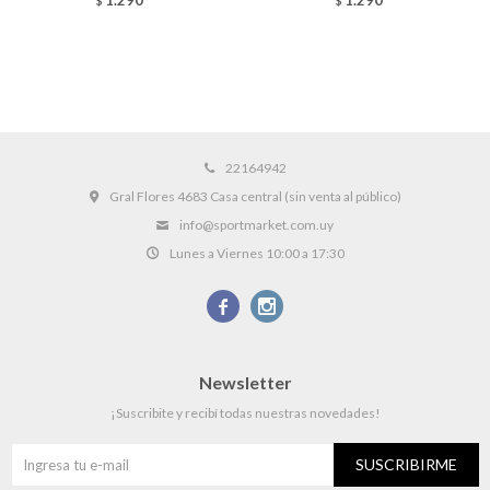
$
$
22164942
Gral Flores 4683 Casa central (sin venta al público)
info@sportmarket.com.uy
Lunes a Viernes 10:00 a 17:30


Newsletter
¡Suscribite y recibí todas nuestras novedades!
SUSCRIBIRME