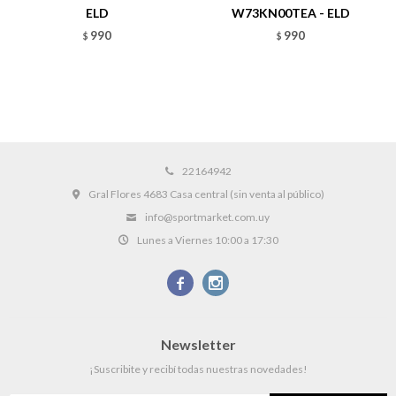
ELD
W73KN00TEA - ELD
990
990
$
$
22164942
Gral Flores 4683 Casa central (sin venta al público)
info@sportmarket.com.uy
Lunes a Viernes 10:00 a 17:30


Newsletter
¡Suscribite y recibí todas nuestras novedades!