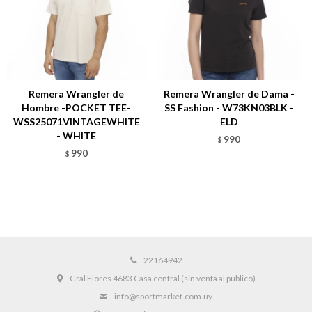
Remera Wrangler de
Remera Wrangler de Dama -
Hombre -POCKET TEE-
SS Fashion - W73KN03BLK -
WSS25071VINTAGEWHITE
ELD
- WHITE
990
$
990
$
22164942
Gral Flores 4683 Casa central (sin venta al público)
info@sportmarket.com.uy