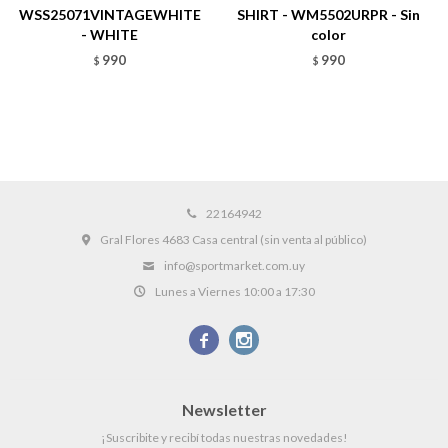
WSS25071VINTAGEWHITE
SHIRT - WM5502URPR - Sin
- WHITE
color
990
990
$
$
22164942
Gral Flores 4683 Casa central (sin venta al público)
info@sportmarket.com.uy
Lunes a Viernes 10:00 a 17:30


Newsletter
¡Suscribite y recibí todas nuestras novedades!