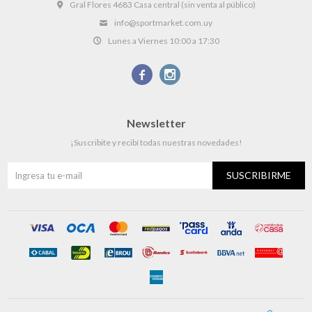
Gral Flores 4683 Casa central (sin venta al público)
info@sportmarket.com.uy
Lunes a Viernes 10:00 a 17:30


Newsletter
¡Suscribite y recibí todas nuestras novedades!
SUSCRIBIRME