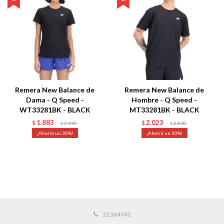
Remera New Balance de
Remera New Balance de
Dama - Q Speed -
Hombre - Q Speed -
WT33281BK - BLACK
MT33281BK - BLACK
1.883
2.023
$
2.690
$
2.890
$
$
30
30
22164942