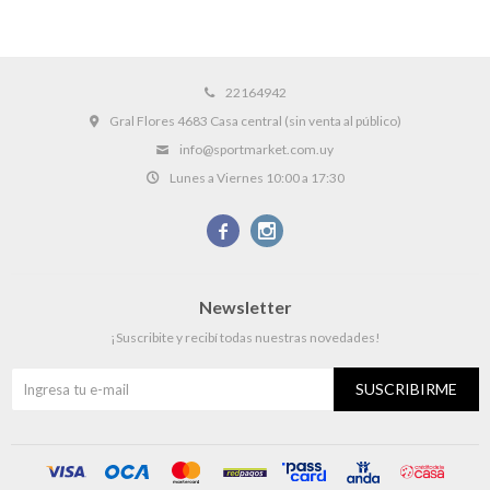
22164942
Gral Flores 4683 Casa central (sin venta al público)
info@sportmarket.com.uy
Lunes a Viernes 10:00 a 17:30


Newsletter
¡Suscribite y recibí todas nuestras novedades!
SUSCRIBIRME