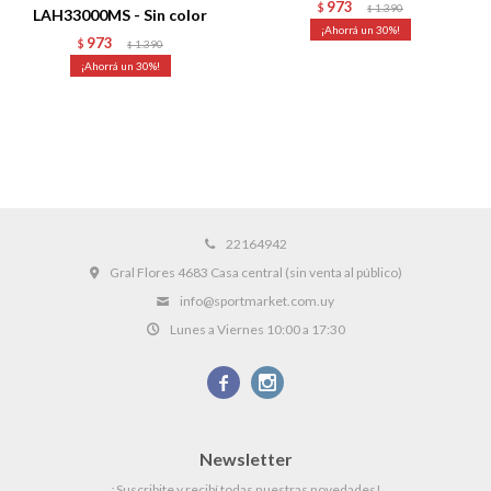
973
$
1.390
$
LAH33000MS - Sin color
30
973
$
1.390
$
30
22164942
Gral Flores 4683 Casa central (sin venta al público)
info@sportmarket.com.uy
Lunes a Viernes 10:00 a 17:30


Newsletter
¡Suscribite y recibí todas nuestras novedades!