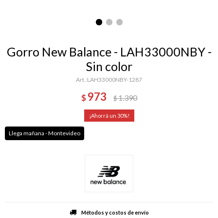
Gorro New Balance - LAH33000NBY -
Sin color
LAH33000NBY-1287
973
$
1.390
$
30
Llega mañana - Montevideo
Métodos y costos de envío