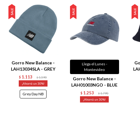
Gorro New Balance -
Go
Llega el Lunes -
LAH13034SLA - GREY
LA
Montevideo
1.113
$
1.590
$
Gorro New Balance -
30
LAH01003NGO - BLUE
1.253
$
1.790
Grey Day NB
$
30