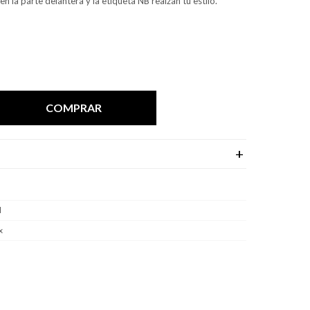
en la parte delantera y la etiqueta NB realzan tu estilo.
COMPRAR
l
x