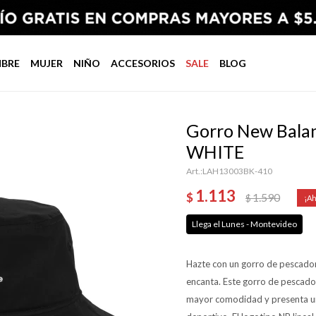
BRE
MUJER
NIÑO
ACCESORIOS
SALE
BLOG
Gorro New Bala
WHITE
LAH13003BK-410
1.113
$
1.590
$
Llega el Lunes - Montevideo
Hazte con un gorro de pescador 
encanta. Este gorro de pescado
mayor comodidad y presenta un