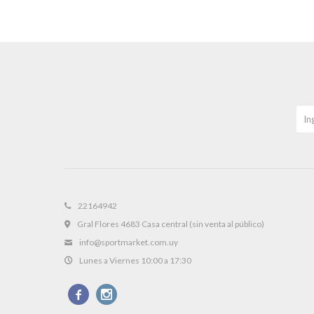
22164942
Gral Flores 4683 Casa central (sin venta al público)
info@sportmarket.com.uy
Lunes a Viernes 10:00 a 17:30

