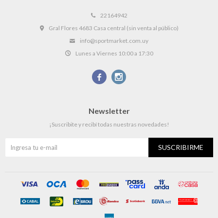
22164942
Gral Flores 4683 Casa central (sin venta al público)
info@sportmarket.com.uy
Lunes a Viernes 10:00 a 17:30


Newsletter
¡Suscribite y recibí todas nuestras novedades!
SUSCRIBIRME