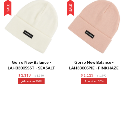
Gorro New Balance -
Gorro New Balance -
LAH33005SST - SEASALT
LAH33005PIE - PINKHAZE
1.113
1.113
$
1.590
$
1.590
$
$
30
30